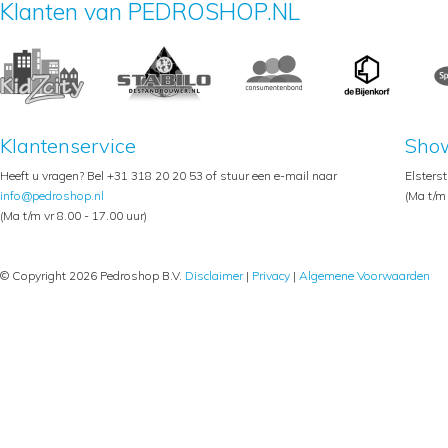
Klanten van PEDROSHOP.NL
Klantenservice
Sho
Heeft u vragen? Bel +31 318 20 20 53 of stuur een e-mail naar
Elsters
info@pedroshop.nl
(Ma t/m 
(Ma t/m vr 8.00 - 17.00 uur)
© Copyright 2026 Pedroshop B.V.
Disclaimer
|
Privacy
|
Algemene Voorwaarden