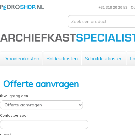
+31 318 20 20 53
Co
Draaideurkasten
Roldeurkasten
Schuifdeurkasten
La
Offerte aanvragen
Ik wil graag een
Contactpersoon
E-mail