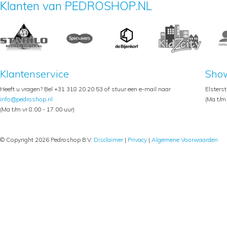
Klanten van PEDROSHOP.NL
Klantenservice
Sho
Heeft u vragen? Bel +31 318 20 20 53 of stuur een e-mail naar
Elsters
info@pedroshop.nl
(Ma t/m 
(Ma t/m vr 8.00 - 17.00 uur)
© Copyright 2026 Pedroshop B.V.
Disclaimer
|
Privacy
|
Algemene Voorwaarden