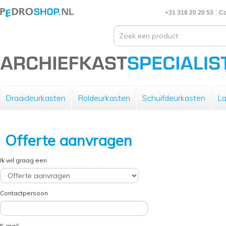
+31 318 20 20 53
Co
Draaideurkasten
Roldeurkasten
Schuifdeurkasten
La
Offerte aanvragen
Ik wil graag een
Contactpersoon
E-mail