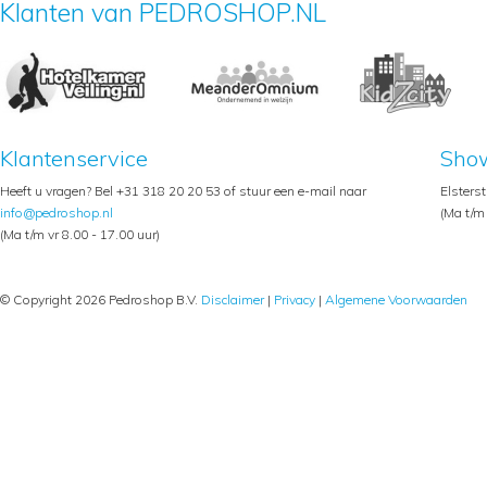
Klanten van PEDROSHOP.NL
Klantenservice
Sho
Heeft u vragen? Bel +31 318 20 20 53 of stuur een e-mail naar
Elsters
info@pedroshop.nl
(Ma t/m 
(Ma t/m vr 8.00 - 17.00 uur)
© Copyright 2026 Pedroshop B.V.
Disclaimer
|
Privacy
|
Algemene Voorwaarden