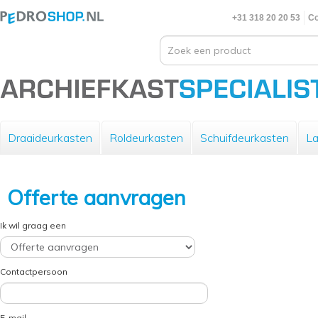
+31 318 20 20 53
Co
Draaideurkasten
Roldeurkasten
Schuifdeurkasten
La
Offerte aanvragen
Ik wil graag een
Contactpersoon
E-mail