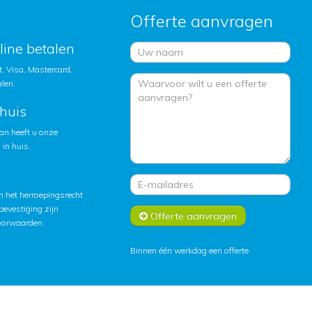
Offerte aanvragen
nline betalen
, Visa, Mastercard,
alen.
huis
an heeft u onze
in huis.
 het herroepingsrecht
lbevestiging zijn
Offerte aanvragen
oorwaarden
.
Binnen één werkdag een offerte