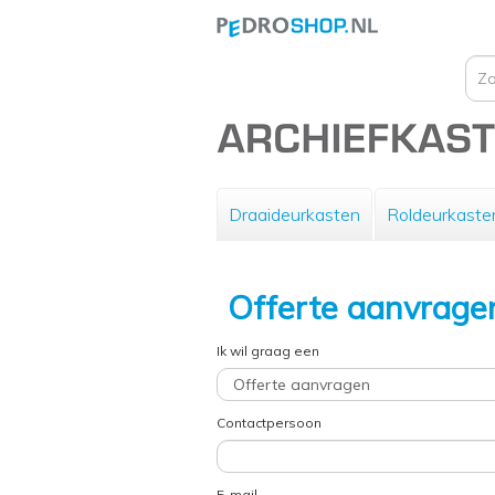
Draaideurkasten
Roldeurkaste
Offerte aanvrage
Ik wil graag een
Contactpersoon
E-mail