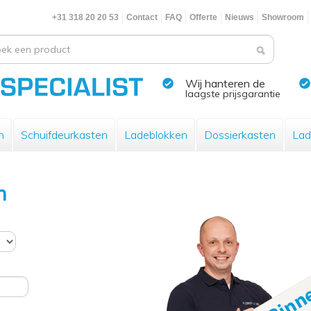
+31 318 20 20 53
Contact
FAQ
Offerte
Nieuws
Showroom
Wij hanteren de
laagste prijsgarantie
n
Schuifdeurkasten
Ladeblokken
Dossierkasten
Lad
n