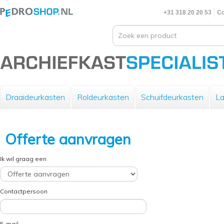
+31 318 20 20 53
Co
Draaideurkasten
Roldeurkasten
Schuifdeurkasten
La
Offerte aanvragen
Ik wil graag een
Contactpersoon
E-mail