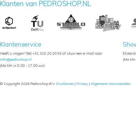
Klanten van PEDROSHOP.NL
Klantenservice
Sho
Heeft u vragen? Bel +31 318 20 20 53 of stuur een e-mail naar
Elsters
info@pedroshop.nl
(Ma t/m 
(Ma t/m vr 8.00 - 17.00 uur)
© Copyright 2026 Pedroshop B.V.
Disclaimer
|
Privacy
|
Algemene Voorwaarden