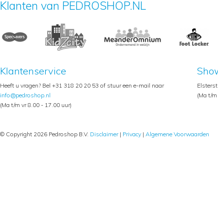
Klanten van PEDROSHOP.NL
Klantenservice
Sho
Heeft u vragen? Bel +31 318 20 20 53 of stuur een e-mail naar
Elsters
info@pedroshop.nl
(Ma t/m 
(Ma t/m vr 8.00 - 17.00 uur)
© Copyright 2026 Pedroshop B.V.
Disclaimer
|
Privacy
|
Algemene Voorwaarden