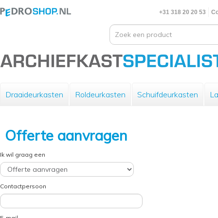
+31 318 20 20 53
Co
Draaideurkasten
Roldeurkasten
Schuifdeurkasten
La
Offerte aanvragen
Ik wil graag een
Contactpersoon
E-mail