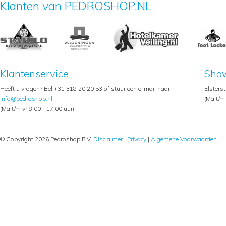
Klanten van PEDROSHOP.NL
Klantenservice
Sho
Heeft u vragen? Bel +31 318 20 20 53 of stuur een e-mail naar
Elsters
info@pedroshop.nl
(Ma t/m 
(Ma t/m vr 8.00 - 17.00 uur)
© Copyright 2026 Pedroshop B.V.
Disclaimer
|
Privacy
|
Algemene Voorwaarden