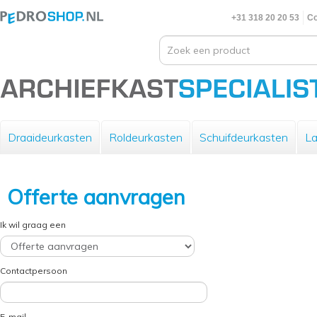
+31 318 20 20 53
Co
Draaideurkasten
Roldeurkasten
Schuifdeurkasten
La
Offerte aanvragen
Ik wil graag een
Contactpersoon
E-mail