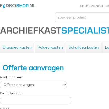
+31 318 20 20 53
Co
Draaideurkasten
Roldeurkasten
Schuifdeurkasten
La
Offerte aanvragen
Ik wil graag een
Contactpersoon
E-mail