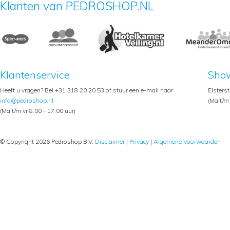
Klanten van PEDROSHOP.NL
Klantenservice
Sho
Heeft u vragen? Bel +31 318 20 20 53 of stuur een e-mail naar
Elsters
info@pedroshop.nl
(Ma t/m 
(Ma t/m vr 8.00 - 17.00 uur)
© Copyright 2026 Pedroshop B.V.
Disclaimer
|
Privacy
|
Algemene Voorwaarden