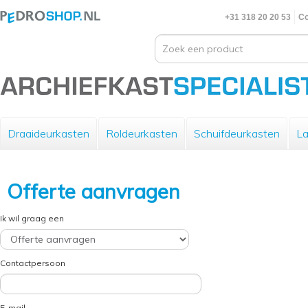
+31 318 20 20 53
Co
Draaideurkasten
Roldeurkasten
Schuifdeurkasten
La
Offerte aanvragen
Ik wil graag een
Contactpersoon
E-mail