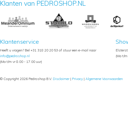
Klanten van PEDROSHOP.NL
Klantenservice
Sho
Heeft u vragen? Bel +31 318 20 20 53 of stuur een e-mail naar
Elsters
info@pedroshop.nl
(Ma t/m 
(Ma t/m vr 8.00 - 17.00 uur)
© Copyright 2026 Pedroshop B.V.
Disclaimer
|
Privacy
|
Algemene Voorwaarden