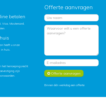
Offerte aanvragen
nline betalen
, Visa, Mastercard,
alen.
huis
an heeft u onze
in huis.
 het herroepingsrecht
lbevestiging zijn
Offerte aanvragen
oorwaarden
.
Binnen één werkdag een offerte