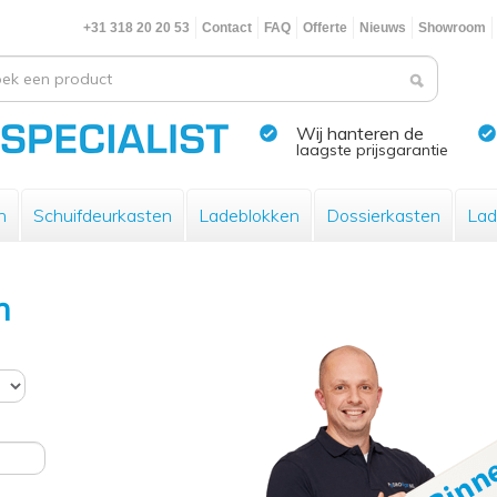
+31 318 20 20 53
Contact
FAQ
Offerte
Nieuws
Showroom
Wij hanteren de
laagste prijsgarantie
n
Schuifdeurkasten
Ladeblokken
Dossierkasten
Lad
n