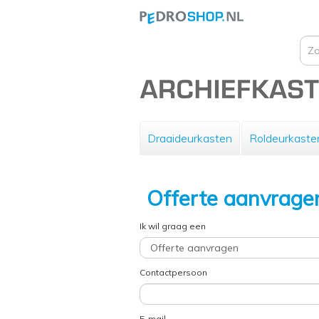
Draaideurkasten
Roldeurkaste
Offerte aanvrage
Ik wil graag een
Contactpersoon
E-mail