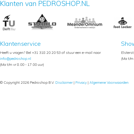
Klanten van PEDROSHOP.NL
Klantenservice
Sho
Heeft u vragen? Bel +31 318 20 20 53 of stuur een e-mail naar
Elsters
info@pedroshop.nl
(Ma t/m 
(Ma t/m vr 8.00 - 17.00 uur)
© Copyright 2026 Pedroshop B.V.
Disclaimer
|
Privacy
|
Algemene Voorwaarden