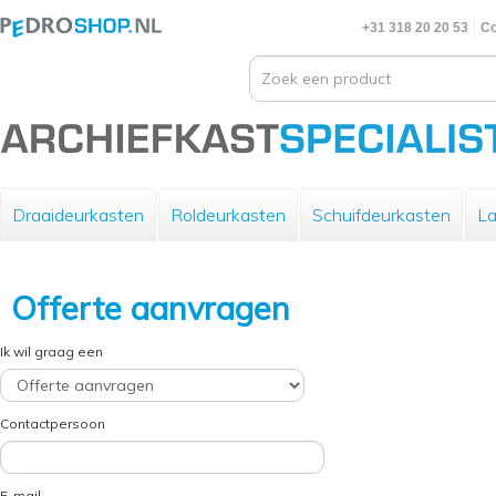
+31 318 20 20 53
Co
Draaideurkasten
Roldeurkasten
Schuifdeurkasten
La
Offerte aanvragen
Ik wil graag een
Contactpersoon
E-mail