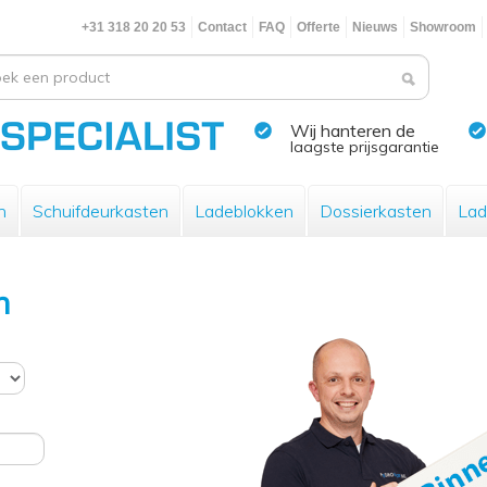
+31 318 20 20 53
Contact
FAQ
Offerte
Nieuws
Showroom
Wij hanteren de
laagste prijsgarantie
n
Schuifdeurkasten
Ladeblokken
Dossierkasten
Lad
n