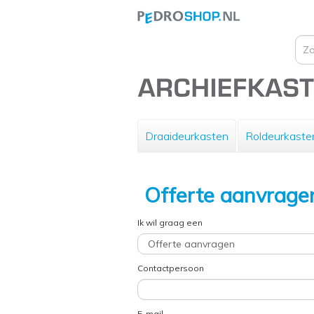
Draaideurkasten
Roldeurkaste
Offerte aanvrage
Ik wil graag een
Contactpersoon
E-mail