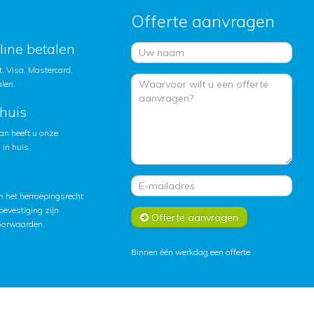
Offerte aanvragen
nline betalen
, Visa, Mastercard,
alen.
huis
an heeft u onze
in huis.
 het herroepingsrecht
lbevestiging zijn
Offerte aanvragen
oorwaarden
.
Binnen één werkdag een offerte