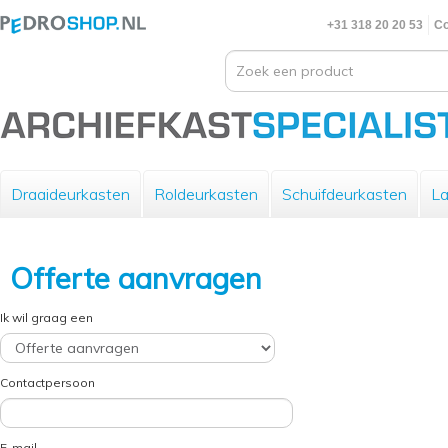
+31 318 20 20 53
Co
Draaideurkasten
Roldeurkasten
Schuifdeurkasten
La
Offerte aanvragen
Ik wil graag een
Contactpersoon
E-mail