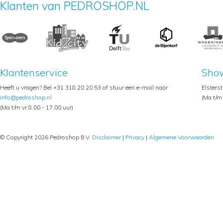
Klanten van PEDROSHOP.NL
Klantenservice
Sho
Heeft u vragen? Bel +31 318 20 20 53 of stuur een e-mail naar
Elsters
info@pedroshop.nl
(Ma t/m 
(Ma t/m vr 8.00 - 17.00 uur)
© Copyright 2026 Pedroshop B.V.
Disclaimer
|
Privacy
|
Algemene Voorwaarden