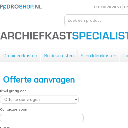
+31 318 20 20 53
Co
Draaideurkasten
Roldeurkasten
Schuifdeurkasten
La
Offerte aanvragen
Ik wil graag een
Contactpersoon
E-mail