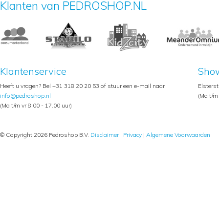
Klanten van PEDROSHOP.NL
Klantenservice
Sho
Heeft u vragen? Bel +31 318 20 20 53 of stuur een e-mail naar
Elsters
info@pedroshop.nl
(Ma t/m 
(Ma t/m vr 8.00 - 17.00 uur)
© Copyright 2026 Pedroshop B.V.
Disclaimer
|
Privacy
|
Algemene Voorwaarden