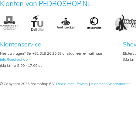
Klanten van PEDROSHOP.NL
Klantenservice
Sho
Heeft u vragen? Bel +31 318 20 20 53 of stuur een e-mail naar
Elsters
info@pedroshop.nl
(Ma t/m 
(Ma t/m vr 8.00 - 17.00 uur)
© Copyright 2026 Pedroshop B.V.
Disclaimer
|
Privacy
|
Algemene Voorwaarden