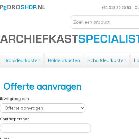
+31 318 20 20 53
Co
Draaideurkasten
Roldeurkasten
Schuifdeurkasten
La
Offerte aanvragen
Ik wil graag een
Contactpersoon
E-mail