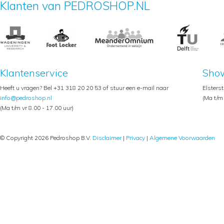
Klanten van PEDROSHOP.NL
Klantenservice
Sho
Heeft u vragen? Bel +31 318 20 20 53 of stuur een e-mail naar
Elsters
info@pedroshop.nl
(Ma t/m 
(Ma t/m vr 8.00 - 17.00 uur)
© Copyright 2026 Pedroshop B.V.
Disclaimer
|
Privacy
|
Algemene Voorwaarden