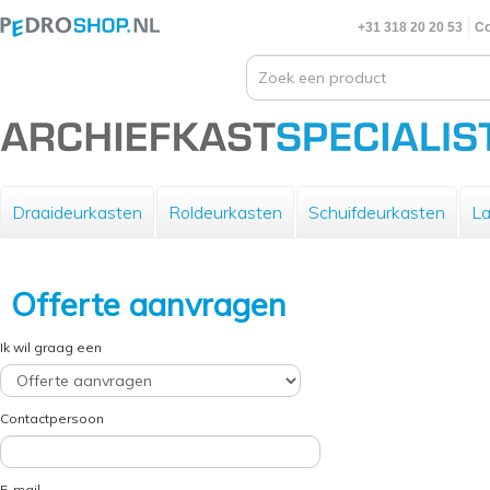
+31 318 20 20 53
Co
Draaideurkasten
Roldeurkasten
Schuifdeurkasten
La
Offerte aanvragen
Ik wil graag een
Contactpersoon
E-mail