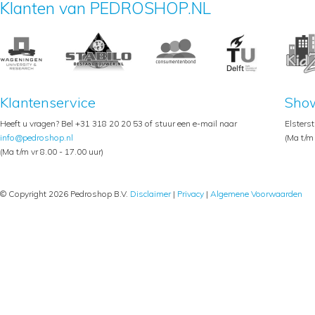
Klanten van PEDROSHOP.NL
Klantenservice
Sho
Heeft u vragen? Bel +31 318 20 20 53 of stuur een e-mail naar
Elsters
info@pedroshop.nl
(Ma t/m 
(Ma t/m vr 8.00 - 17.00 uur)
© Copyright 2026 Pedroshop B.V.
Disclaimer
|
Privacy
|
Algemene Voorwaarden