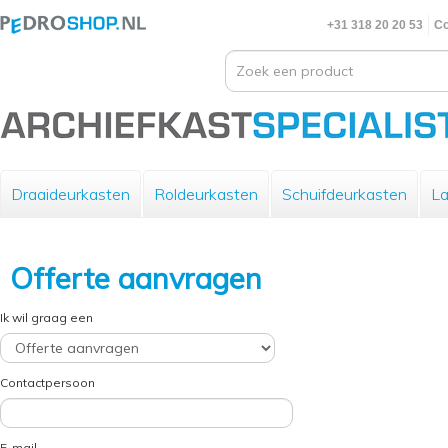
+31 318 20 20 53
Co
Draaideurkasten
Roldeurkasten
Schuifdeurkasten
La
Offerte aanvragen
Ik wil graag een
Contactpersoon
E-mail