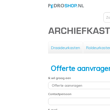
Draaideurkasten
Roldeurkaste
Offerte aanvrage
Ik wil graag een
Contactpersoon
E-mail