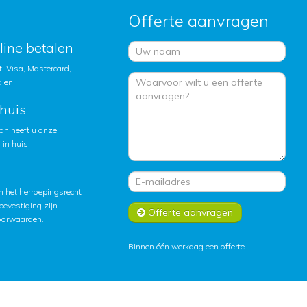
Offerte aanvragen
nline betalen
, Visa, Mastercard,
alen.
huis
an heeft u onze
in huis.
 het herroepingsrecht
lbevestiging zijn
Offerte aanvragen
oorwaarden
.
Binnen één werkdag een offerte