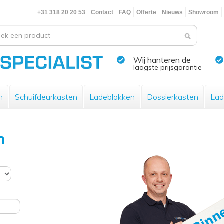
+31 318 20 20 53
Contact
FAQ
Offerte
Nieuws
Showroom
Wij hanteren de
laagste prijsgarantie
n
Schuifdeurkasten
Ladeblokken
Dossierkasten
Lad
n