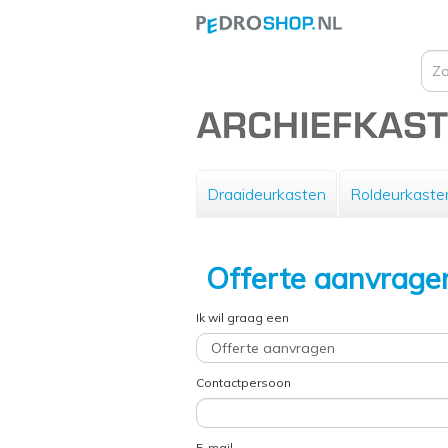
Draaideurkasten
Roldeurkaste
Offerte aanvrage
Ik wil graag een
Contactpersoon
E-mail