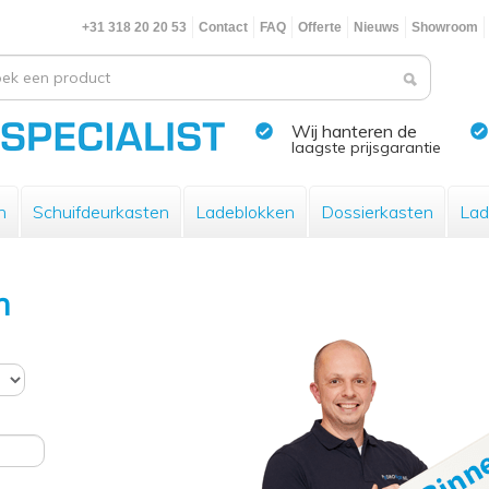
+31 318 20 20 53
Contact
FAQ
Offerte
Nieuws
Showroom
Wij hanteren de
laagste prijsgarantie
n
Schuifdeurkasten
Ladeblokken
Dossierkasten
Lad
n