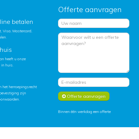
Offerte aanvragen
nline betalen
, Visa, Mastercard,
alen.
huis
an heeft u onze
in huis.
 het herroepingsrecht
lbevestiging zijn
Offerte aanvragen
oorwaarden
.
Binnen één werkdag een offerte