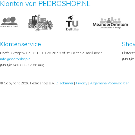
Klanten van PEDROSHOP.NL
Klantenservice
Sho
Heeft u vragen? Bel +31 318 20 20 53 of stuur een e-mail naar
Elsters
info@pedroshop.nl
(Ma t/m 
(Ma t/m vr 8.00 - 17.00 uur)
© Copyright 2026 Pedroshop B.V.
Disclaimer
|
Privacy
|
Algemene Voorwaarden