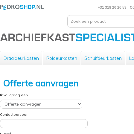
+31 318 20 20 53
Co
Draaideurkasten
Roldeurkasten
Schuifdeurkasten
La
Offerte aanvragen
Ik wil graag een
Contactpersoon
E-mail