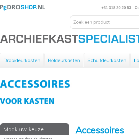
+31 318 20 20 53
Co
Draaideurkasten
Roldeurkasten
Schuifdeurkasten
La
Accessoires
Maak uw keuze
Accessoires draaideurkasten