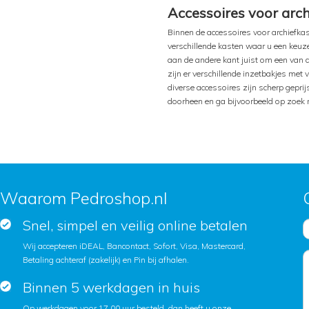
Accessoires voor arc
Binnen de accessoires voor archiefkas
verschillende kasten waar u een keuze
aan de andere kant juist om een van 
zijn er verschillende inzetbakjes met
diverse accessoires zijn scherp geprijs
doorheen en ga bijvoorbeeld op zoek 
Waarom Pedroshop.nl
Snel, simpel en veilig online betalen
Wij accepteren iDEAL, Bancontact, Sofort, Visa, Mastercard,
Betaling achteraf (zakelijk) en Pin bij afhalen.
Binnen 5 werkdagen in huis
Op werkdagen voor 17.00 uur besteld, dan heeft u onze