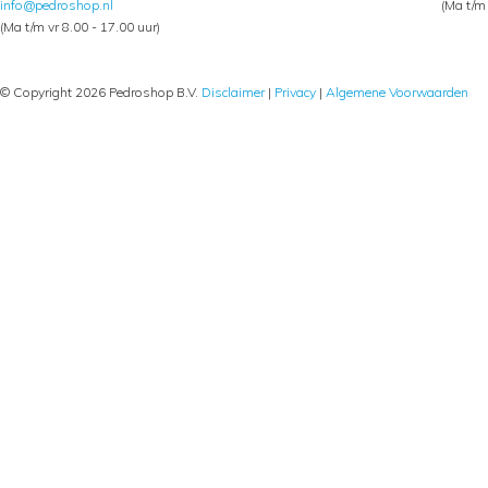
info@pedroshop.nl
(Ma t/m 
(Ma t/m vr 8.00 - 17.00 uur)
© Copyright 2026 Pedroshop B.V.
Disclaimer
|
Privacy
|
Algemene Voorwaarden