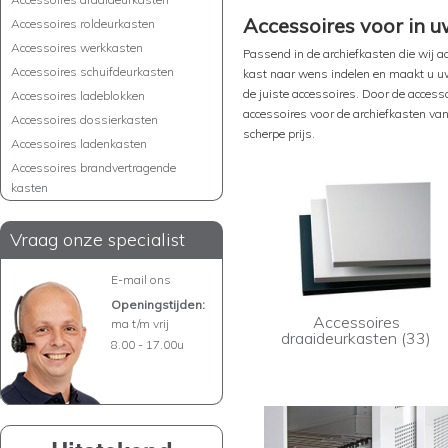
Accessoires voor in 
Accessoires roldeurkasten
Accessoires werkkasten
Passend in de archiefkasten die wij aa
Accessoires schuifdeurkasten
kast naar wens indelen en maakt u uw
de juiste accessoires. Door de access
Accessoires ladeblokken
accessoires voor de archiefkasten van
Accessoires dossierkasten
scherpe prijs.
Accessoires ladenkasten
Accessoires brandvertragende
kasten
Vraag onze specialist
E-mail ons
Openingstijden:
Accessoires
ma t/m vrij
draaideurkasten (33)
8.00 - 17.00u