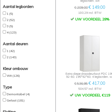
legborden, wit
Aantal legborden
€ 149,00
€ 209,00
180,29 incl. BTW
1 (5)
UW VOORDEEL 28%
2 (52)
3 (5)
4 (123)
Aantal deuren
1 (42)
2 (143)
Kleur ombouw
Extra diepe draaideurkast PDC 19
Wit (126)
92-60, 195*92*60, 4 legborden, w
€ 417,00
€ 536,95
Type
504,57 incl. BTW
Demontabel (4)
UW VOORDEEL €119
Gelast (181)
Sluiting