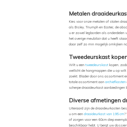
Metalen draaideurkast
Kies voor onze metalen of stalen dr
als Bisley, Triumph en Ecotec, de abs
u er zowel legborden als onderdelen 
het overige meubilair dat u heeft sta
daar zelf zo min mogelijk omkijken na
Tweedeurskast kope
Wilt u een
tweedeurskast
kopen, zodat
wellicht de hangmappen die u op wilt
zoekt. Blader door ons assortiment en
totale assortiment aan
archiefkasten
scherpe draaideurkast aanbiedingen bet
Diverse afmetingen d
Uiteraard zijn de draaideurkasten bes
u om een
draaideurkast van 195 cm
?
of zorgen voor een 60cm diep exemplaa
beschikbaar hebt. U bergt uw dossier