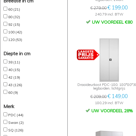
Breedte in cm
€ 199,00
€ 279,00
60 (21)
240,79 incl. BTW
80 (32)
UW VOORDEEL €80
92 (15)
100 (42)
120 (53)
Diepte in cm
38 (11)
40 (15)
42 (19)
Draaideurkast PDC-180, 180*80*38
43 (126)
legborden, lichtgrijs
60 (9)
€ 149,00
€ 209,00
180,29 incl. BTW
Merk
UW VOORDEEL 28%
PDC (44)
Swan (2)
SQ (126)