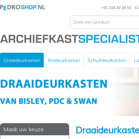
+31 318 20 20 53
Co
Draaideurkasten
Roldeurkasten
Schuifdeurkasten
La
Draaideurkast
Maak uw keuze