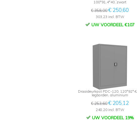
100*91,4*40, zwart
€ 250,60
€ 358,00
303,23 incl. BTW
UW VOORDEEL €107
Draaideurkast PDC-120, 120*92*42
legborden, aluminium
€ 205,12
€ 253,60
248,20 incl. BTW
UW VOORDEEL 19%