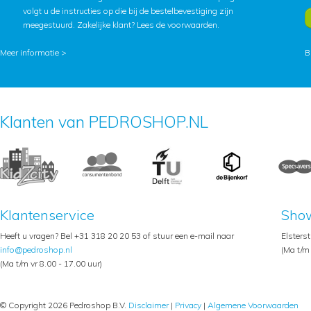
volgt u de instructies op die bij de bestelbevestiging zijn
meegestuurd. Zakelijke klant?
Lees de voorwaarden
.
Meer informatie >
B
Klanten van PEDROSHOP.NL
Klantenservice
Sho
Heeft u vragen? Bel +31 318 20 20 53 of stuur een e-mail naar
Elsters
info@pedroshop.nl
(Ma t/m 
(Ma t/m vr 8.00 - 17.00 uur)
© Copyright 2026 Pedroshop B.V.
Disclaimer
|
Privacy
|
Algemene Voorwaarden