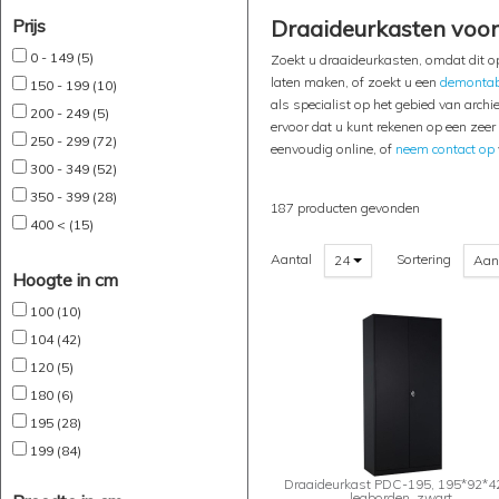
Prijs
Draaideurkasten voor 
0 - 149 (5)
Zoekt u draaideurkasten, omdat dit op
laten maken, of zoekt u een
demontab
150 - 199 (10)
als specialist op het gebied van arch
200 - 249 (5)
ervoor dat u kunt rekenen op een zeer
250 - 299 (72)
eenvoudig online, of
neem contact op
300 - 349 (52)
350 - 399 (28)
187 producten gevonden
400 < (15)
Aantal
Sortering
24
Aan
Hoogte in cm
100 (10)
104 (42)
120 (5)
180 (6)
195 (28)
199 (84)
Draaideurkast PDC-195, 195*92*42
legborden, zwart