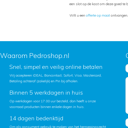
een slot op de kast om deze goed te b
Wilt u een
offerte op maat
ontvangen,
Waarom Pedroshop.nl
Snel, simpel en veilig online betalen
Wij accepteren iDEAL, Bancontact, Sofort, Visa, Mastercard,
Betaling achteraf (zakelijk) en Pin bij afhalen.
Binnen 5 werkdagen in huis
Op werkdagen voor 17.00 uur besteld, dan heeft u onze
voorraad producten binnen enkele dagen in huis.
14 dagen bedenktijd
Om als consument gebruik te maken van het herroepingsrecht