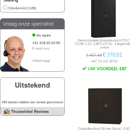
Cilinderslot (185)
Vraag onze specialist
Nu open
Demontabele draaideurkast PDC
+31 318 20 20 53
D195-120, 195*120*42, 4 legbord
zwart
E-mail ons
€ 370,02
€ 457,48
WhatsApp
447,72 incl. BTW
UW VOORDEEL €87
Uitstekend
493 klanten hebben een review geschreven
Thuiswinkel Reviews
Draaideurkast Bisley Basic -100