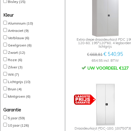
Bisley (15)
Kleur
Aluminium (10)
Antraciet (9)
Verblauw (6)
Extra diepe draaideurkast PDC 19
120-60, 195*120*60, 4 legborden
Geelgroen (6)
lichtgrijs
Zwart (12)
€ 540,95
€ 668,81
Roze (6)
654,55 incl. BTW
Zilver (3)
UW VOORDEEL €127
Wit (7)
Lichtgrijs (10)
Bruin (4)
Mintgroen (6)
Garantie
5 jaar (59)
10 jaar (126)
Draaideurkast PDC-180, 180*80*38