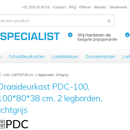
+31 318 20 20 53
Contact
FAQ
Offerte
Nieuws
Showroom
Wij hanteren de
laagste prijsgarantie
n
Schuifdeurkasten
Ladeblokken
Dossierkasten
Lad
-100, 100*80*38 cm, 2 legborden, lichtgrijs
Draaideurkast PDC-100,
100*80*38 cm, 2 legborden,
lichtgrijs