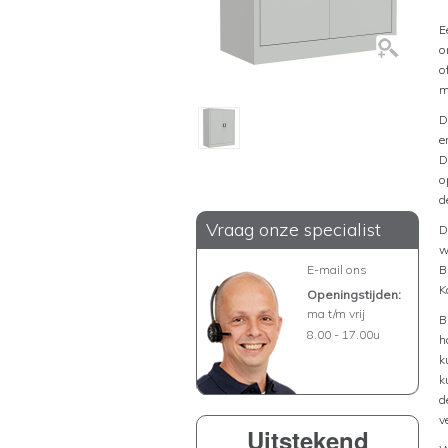
E
o
o
m
D
e
D
o
d
Vraag onze specialist
D
w
E-mail ons
B
K
Openingstijden:
ma t/m vrij
B
8.00 - 17.00u
h
k
k
d
v
Uitstekend