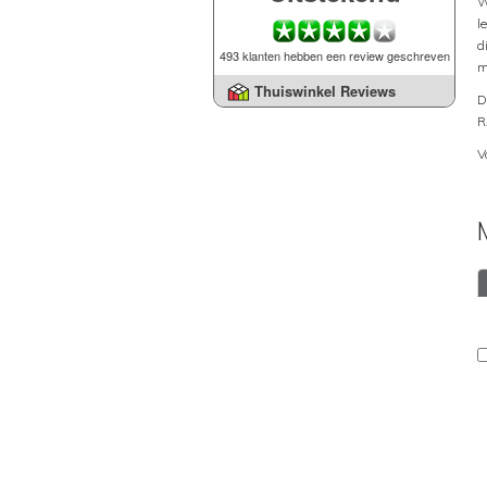
W
l
d
493 klanten hebben een review geschreven
m
Thuiswinkel Reviews
D
R
V