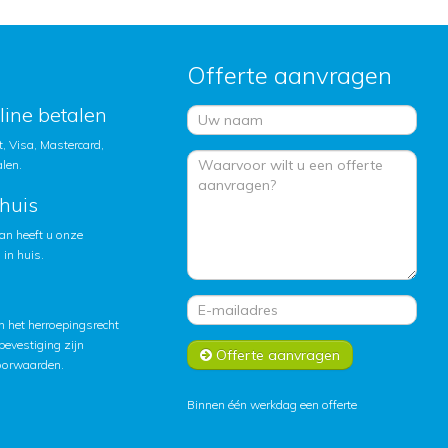
Offerte aanvragen
nline betalen
, Visa, Mastercard,
alen.
huis
an heeft u onze
in huis.
 het herroepingsrecht
lbevestiging zijn
Offerte aanvragen
oorwaarden
.
Binnen één werkdag een offerte