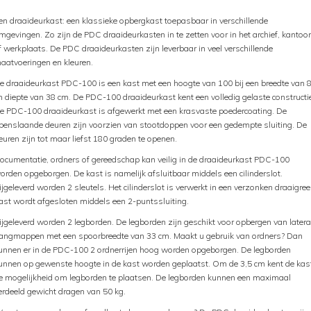
en draaideurkast: een klassieke opbergkast toepasbaar in verschillende
mgevingen. Zo zijn de PDC draaideurkasten in te zetten voor in het archief, kantoor
f werkplaats. De PDC draaideurkasten zijn leverbaar in veel verschillende
aatvoeringen en kleuren.
e draaideurkast PDC-100 is een kast met een hoogte van 100 bij een breedte van 
n diepte van 38 cm. De PDC-100 draaideurkast kent een volledig gelaste constructi
e PDC-100 draaideurkast is afgewerkt met een krasvaste poedercoating. De
penslaande deuren zijn voorzien van stootdoppen voor een gedempte sluiting. De
euren zijn tot maar liefst 180 graden te openen.
ocumentatie, ordners of gereedschap kan veilig in de draaideurkast PDC-100
orden opgeborgen. De kast is namelijk afsluitbaar middels een cilinderslot.
ijgeleverd worden 2 sleutels. Het cilinderslot is verwerkt in een verzonken draaigree
ast wordt afgesloten middels een 2-puntssluiting.
ijgeleverd worden 2 legborden. De legborden zijn geschikt voor opbergen van latera
angmappen met een spoorbreedte van 33 cm. Maakt u gebruik van ordners? Dan
unnen er in de PDC-100 2 ordnerrijen hoog worden opgeborgen. De legborden
unnen op gewenste hoogte in de kast worden geplaatst. Om de 3,5 cm kent de kas
e mogelijkheid om legborden te plaatsen. De legborden kunnen een maximaal
erdeeld gewicht dragen van 50 kg.