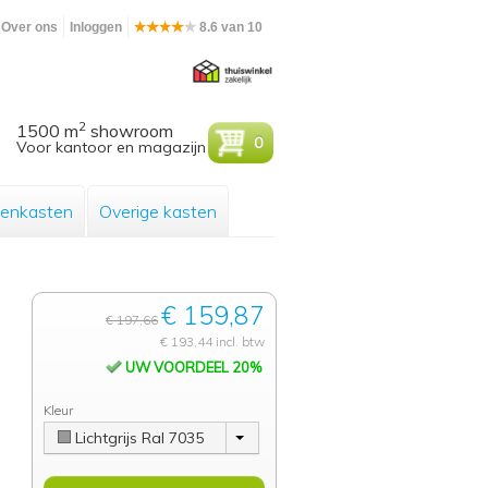
Over ons
Inloggen
8.6 van 10
2
1500 m
showroom
0
Voor kantoor en magazijn
enkasten
Overige kasten
€ 159,87
€ 197,66
€ 193,44 incl. btw
UW VOORDEEL 20%
Kleur
Lichtgrijs Ral 7035