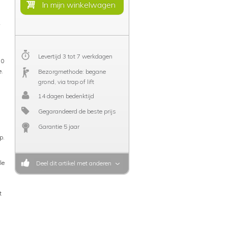
Levertijd 3 tot 7 werkdagen
80
e.
Bezorgmethode: begane
grond, via trap of lift
14 dagen bedenktijd
Gegarandeerd de beste prijs
Garantie 5 jaar
p.
le
Deel dit artikel met anderen
t