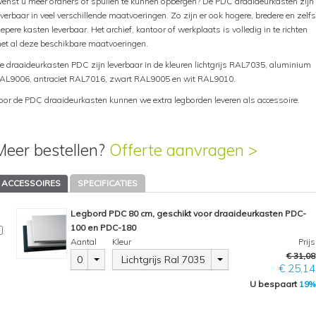
enst u meer ordners of spullen te kunnen opbergen? De PDC draaideurkasten zijn
everbaar in veel verschillende maatvoeringen. Zo zijn er ook hogere, bredere en zelfs
iepere kasten leverbaar. Het archief, kantoor of werkplaats is volledig in te richten
et al deze beschikbare maatvoeringen.
e draaideurkasten PDC zijn leverbaar in de kleuren lichtgrijs RAL7035, aluminium
AL9006, antraciet RAL7016, zwart RAL9005 en wit RAL9010.
oor de PDC draaideurkasten kunnen we extra legborden leveren als accessoire.
Meer bestellen?
Offerte aanvragen >
ACCESSOIRES
SPECIFICATIES
Legbord PDC 80 cm, geschikt voor draaideurkasten PDC-
100 en PDC-180
Aantal
Kleur
Prijs
€ 31,08
0
Lichtgrijs Ral 7035
€ 25,14
U bespaart
19%