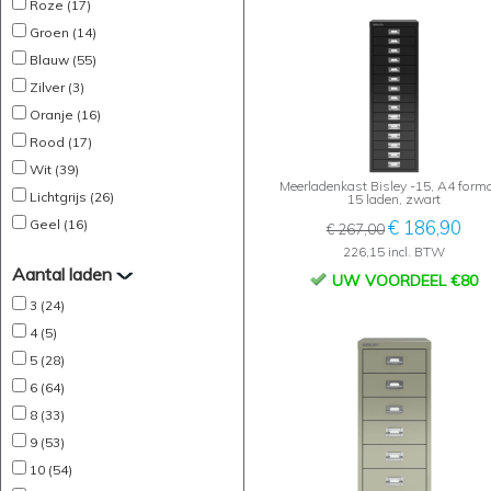
Roze (17)
Groen (14)
Blauw (55)
Zilver (3)
Oranje (16)
Rood (17)
Wit (39)
Meerladenkast Bisley -15, A4 forma
Lichtgrijs (26)
15 laden, zwart
Geel (16)
€ 186,90
€ 267,00
226,15 incl. BTW
Aantal laden
UW VOORDEEL €80
3 (24)
4 (5)
5 (28)
6 (64)
8 (33)
9 (53)
10 (54)