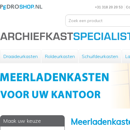
+31 318 20 20 53
Co
Draaideurkasten
Roldeurkasten
Schuifdeurkasten
La
Meerladenkast
Maak uw keuze