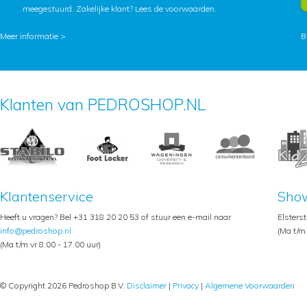
meegestuurd. Zakelijke klant?
Lees de voorwaarden
.
Meer informatie >
B
Klanten van PEDROSHOP.NL
Klantenservice
Sho
Heeft u vragen? Bel +31 318 20 20 53 of stuur een e-mail naar
Elsters
info@pedroshop.nl
(Ma t/m 
(Ma t/m vr 8.00 - 17.00 uur)
© Copyright 2026 Pedroshop B.V.
Disclaimer
|
Privacy
|
Algemene Voorwaarden