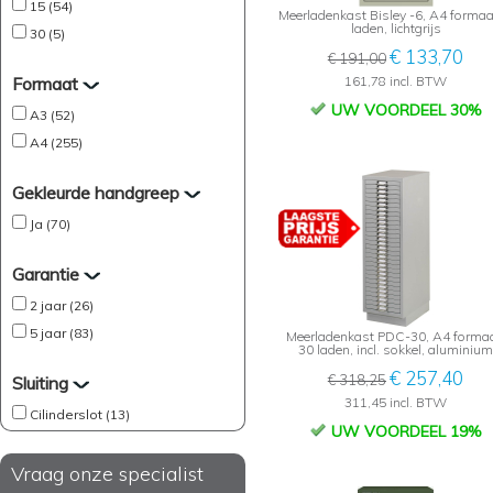
15 (54)
Meerladenkast Bisley -6, A4 formaa
laden, lichtgrijs
30 (5)
€ 133,70
€ 191,00
Formaat
161,78 incl. BTW
UW VOORDEEL 30%
A3 (52)
A4 (255)
Gekleurde handgreep
Ja (70)
Garantie
2 jaar (26)
5 jaar (83)
Meerladenkast PDC-30, A4 formaa
30 laden, incl. sokkel, aluminium
€ 257,40
€ 318,25
Sluiting
311,45 incl. BTW
Cilinderslot (13)
UW VOORDEEL 19%
Vraag onze specialist