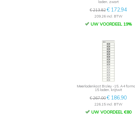
laden, zwart
€ 172,94
€ 213,82
209,26 incl. BTW
UW VOORDEEL 19%
Meerladenkast Bisley -15, A4 forma
15 laden, krijtwit
€ 186,90
€ 267,00
226,15 incl. BTW
UW VOORDEEL €80