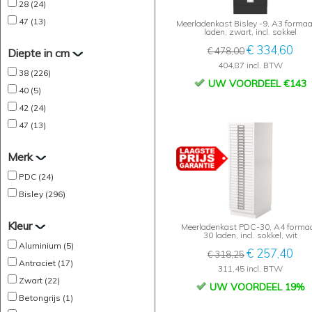
28 (24)
47 (13)
Meerladenkast Bisley -9, A3 formaa
laden, zwart, incl. sokkel
€ 334,60
€ 478,00
Diepte in cm
404,87 incl. BTW
38 (226)
UW VOORDEEL €143
40 (5)
42 (24)
47 (13)
Merk
PDC (24)
Bisley (296)
Kleur
Meerladenkast PDC-30, A4 formaa
30 laden, incl. sokkel, wit
Aluminium (5)
€ 257,40
€ 318,25
Antraciet (17)
311,45 incl. BTW
Zwart (22)
UW VOORDEEL 19%
Betongrijs (1)