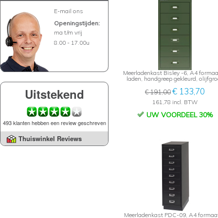
E-mail ons
Openingstijden:
ma t/m vrij
8.00 - 17.00u
Meerladenkast Bisley -6, A4 formaa
laden, handgreep gekleurd, olijfgr
Uitstekend
€ 133,70
€ 191,00
161,78 incl. BTW
UW VOORDEEL 30%
493 klanten hebben een review geschreven
Thuiswinkel Reviews
Meerladenkast PDC-09, A4 formaat