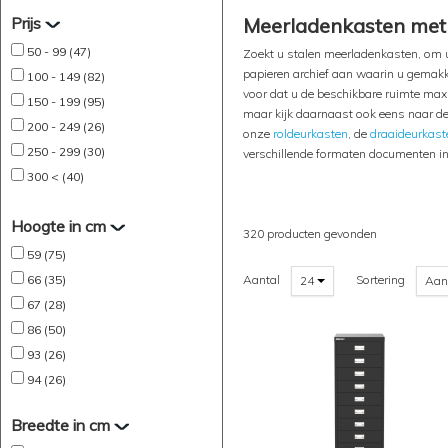
Prijs
Meerladenkasten met 5
50 - 99 (47)
Zoekt u stalen meerladenkasten, om 
papieren archief aan waarin u gemakke
100 - 149 (82)
voor dat u de beschikbare ruimte max
150 - 199 (95)
maar kijk daarnaast ook eens naar de 
200 - 249 (26)
onze
roldeurkasten
, de
draaideurkast
250 - 299 (30)
verschillende formaten documenten in
300 < (40)
Hoogte in cm
320 producten gevonden
59 (75)
66 (35)
Aantal
Sortering
24
Aan
67 (28)
86 (50)
93 (26)
94 (26)
Breedte in cm