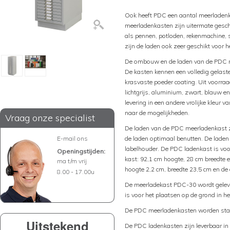
Ook heeft PDC een aantal meerladenk
meerladenkasten zijn uitermate gesch
als pennen, potloden, rekenmachine, 
zijn de laden ook zeer geschikt voor
De ombouw en de laden van de PDC m
De kasten kennen een volledig gelaste
krasvaste poeder coating. Uit voorraa
lichtgrijs, aluminium, zwart, blauw e
levering in een andere vrolijke kleur 
naar de mogelijkheden.
Vraag onze specialist
De laden van de PDC meerladenkast zi
E-mail ons
de laden optimaal benutten. De lade
labelhouder. De PDC ladenkast is voo
Openingstijden:
kast: 92,1 cm hoogte, 28 cm breedte 
ma t/m vrij
hoogte 2,2 cm, breedte 23,5 cm en de 
8.00 - 17.00u
De meerladekast PDC-30 wordt geleve
is voor het plaatsen op de grond in h
De PDC meerladenkasten worden stan
Uitstekend
De PDC ladenkasten zijn leverbaar in 