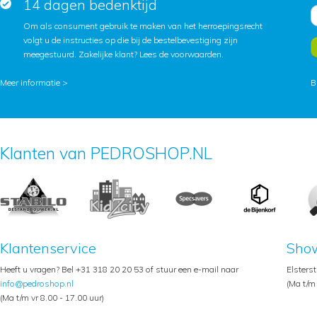
14 dagen bedenktijd
Om als consument gebruik te maken van het herroepingsrecht
volgt u de instructies op die bij de bestelbevestiging zijn
meegestuurd. Zakelijke klant?
Lees de voorwaarden
.
Meer informatie >
B
Klanten van PEDROSHOP.NL
Klantenservice
Sho
Heeft u vragen? Bel +31 318 20 20 53 of stuur een e-mail naar
Elsters
info@pedroshop.nl
(Ma t/m 
(Ma t/m vr 8.00 - 17.00 uur)