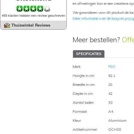
en afmetingen kan er een creatieve op
We garanderen voor dit product de laa
493 klanten hebben een review geschreven
Meer informatie over de laagste prijsg
Thuiswinkel Reviews
Meer bestellen?
Off
SPECIFICATIES
Merk:
PDC
Hoogte in cm:
92.1
Breedte in cm:
28
Diepte in cm:
42
Aantal laden:
30
Formaat:
A4
Kleur:
Aluminium
Artikelnummer:
OCH30