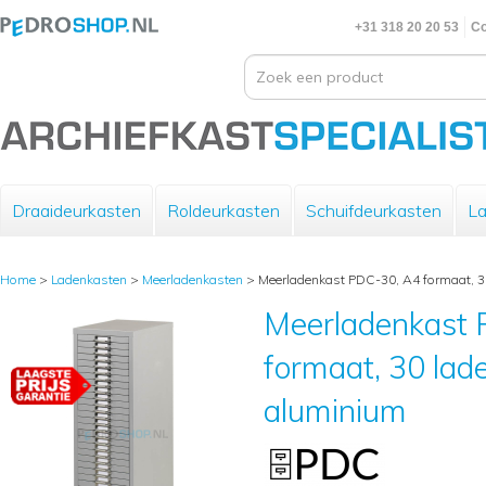
+31 318 20 20 53
Co
Draaideurkasten
Roldeurkasten
Schuifdeurkasten
La
Home
>
Ladenkasten
>
Meerladenkasten
>
Meerladenkast PDC-30, A4 formaat, 30 
Meerladenkast
formaat, 30 laden
aluminium