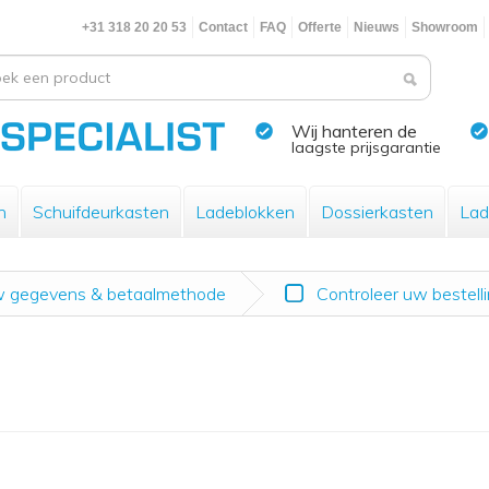
+31 318 20 20 53
Contact
FAQ
Offerte
Nieuws
Showroom
Wij hanteren de
laagste prijsgarantie
n
Schuifdeurkasten
Ladeblokken
Dossierkasten
Lad
 gegevens & betaalmethode
Controleer uw bestell