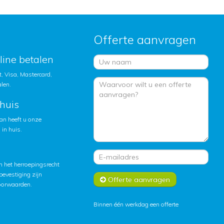
Offerte aanvragen
nline betalen
, Visa, Mastercard,
alen.
huis
an heeft u onze
in huis.
 het herroepingsrecht
lbevestiging zijn
Offerte aanvragen
oorwaarden
.
Binnen één werkdag een offerte