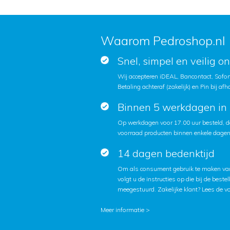
Waarom Pedroshop.nl
Snel, simpel en veilig o
Wij accepteren iDEAL, Bancontact, Sofort
Betaling achteraf (zakelijk) en Pin bij afh
Binnen 5 werkdagen in 
Op werkdagen voor 17.00 uur besteld, d
voorraad producten binnen enkele dagen 
14 dagen bedenktijd
Om als consument gebruik te maken van
volgt u de instructies op die bij de beste
meegestuurd. Zakelijke klant?
Lees de v
Meer informatie >