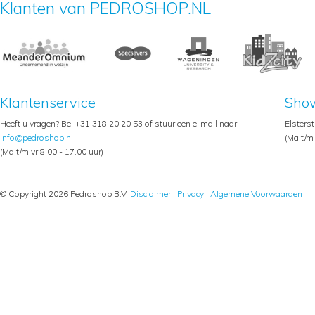
Klanten van PEDROSHOP.NL
Klantenservice
Sho
Heeft u vragen? Bel +31 318 20 20 53 of stuur een e-mail naar
Elsters
info@pedroshop.nl
(Ma t/m 
(Ma t/m vr 8.00 - 17.00 uur)
© Copyright 2026 Pedroshop B.V.
Disclaimer
|
Privacy
|
Algemene Voorwaarden