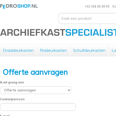
+31 318 20 20 53
Co
Draaideurkasten
Roldeurkasten
Schuifdeurkasten
La
Offerte aanvragen
Ik wil graag een
Contactpersoon
E-mail