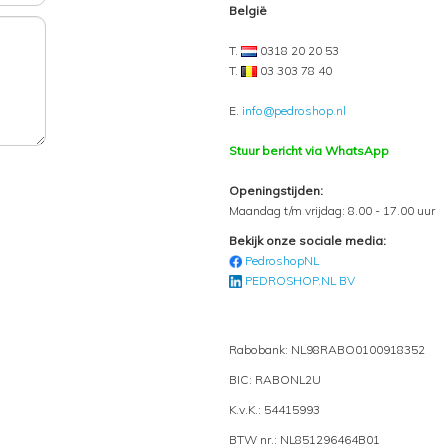
België
T.
0318 20 20 53
T.
03 303 78 40
E.
info@pedroshop.nl
Stuur bericht via WhatsApp
Openingstijden:
Maandag t/m vrijdag: 8.00 - 17.00 uur
Bekijk onze sociale media:
PedroshopNL
PEDROSHOP.NL BV
Rabobank: NL98RABO0100918352
BIC: RABONL2U
K.v.K.: 54415993
BTW nr.: NL851296464B01