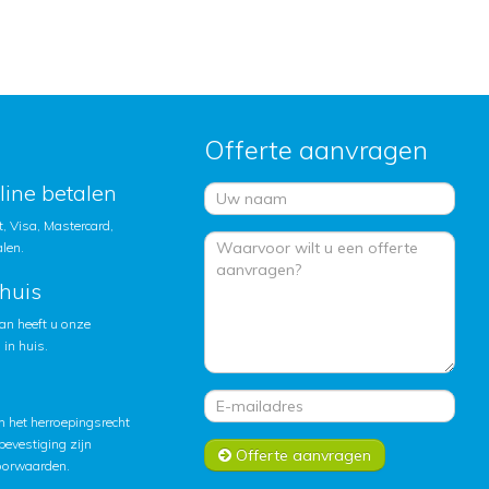
Offerte aanvragen
nline betalen
, Visa, Mastercard,
alen.
huis
an heeft u onze
in huis.
 het herroepingsrecht
lbevestiging zijn
Offerte aanvragen
oorwaarden
.