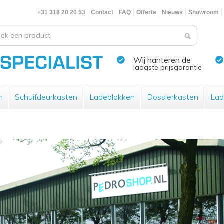
+31 318 20 20 53
Contact
FAQ
Offerte
Nieuws
Showroom
Wij hanteren de
laagste prijsgarantie
n
Schuifdeurkasten
Ladeblokken
Dossierkasten
Lad