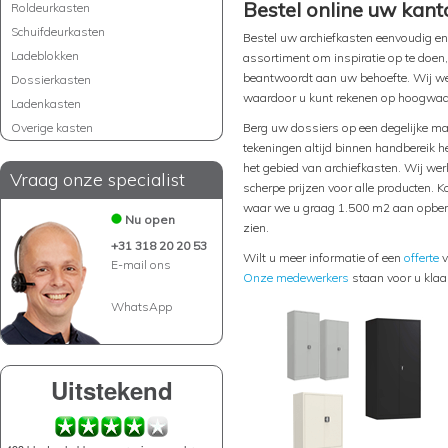
Bestel online uw kanto
Roldeurkasten
Schuifdeurkasten
Bestel uw archiefkasten eenvoudig en
Ladeblokken
assortiment om inspiratie op te doen, 
beantwoordt aan uw behoefte. Wij we
Dossierkasten
waardoor u kunt rekenen op hoogwaar
Ladenkasten
Overige kasten
Berg uw dossiers op een degelijke ma
tekeningen altijd binnen handbereik he
het gebied van archiefkasten. Wij wer
Vraag onze specialist
scherpe prijzen voor alle producten.
waar we u graag 1.500 m2 aan opber
Nu open
zien.
+31 318 20 20 53
Wilt u meer informatie of een
offerte
v
E-mail ons
Onze medewerkers
staan voor u klaa
WhatsApp
Uitstekend