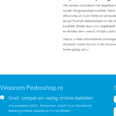
We werken uitsluitend met degelijke 
op een hoogwaardige kwaliteit. Denk 
afkomstig uit Zuid-Wales en produce
terwijl Triumph bekendstaat om de ui
kwaliteit. Blader door ons uitgebreid
en de kleur die u wenst, of laat u adv
Wenst u meer informatie te ontvangen 
afspraak maken bij ons in de showro
horen graag van u.
Waarom Pedroshop.nl
Snel, simpel en veilig online betalen
Wij accepteren iDEAL, Bancontact, Sofort, Visa, Mastercard,
Betaling achteraf (zakelijk) en Pin bij afhalen.