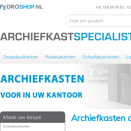
+31 318 20 20 53
Co
Draaideurkasten
Roldeurkasten
Schuifdeurkasten
La
Archiefkasten o
Maak uw keuze
Draaideurkasten