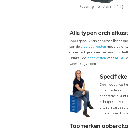
Overige kasten (141)
Alle typen archiefkas
Maak gebruik van de verschillende ar
van de
draaideurkasten
met slot, of w
onderkast gebruiken om uw tijdschrift
Dankzij de
ladenkasten
voor
A0
,
A3
o
weer terugvinden.
Specifieke
Daarnaast heeft u 
ladenkasten kunt 
onderscheid kunt 
richtlijnen te vo
uitgebreide assort
of bij ons in de 
Topmerken opbergka