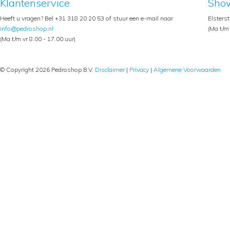
Klantenservice
Sho
Heeft u vragen? Bel +31 318 20 20 53 of stuur een e-mail naar
Elsters
info@pedroshop.nl
(Ma t/m 
(Ma t/m vr 8.00 - 17.00 uur)
© Copyright 2026 Pedroshop B.V.
Disclaimer
|
Privacy
|
Algemene Voorwaarden