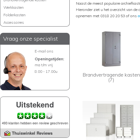
Naast de meest populaire archiefkas
Werkkasten
Hieronder ziet u het overzicht van de 
Folderkasten
opnemen met 0318 20 20 53 of ons
e
Accessoires
Vraag onze specialist
E-mail ons
Openingstijden:
ma t/m vrij
8.00 - 17.00u
Brandvertragende kaste
(7)
Uitstekend
493 klanten hebben een review geschreven
Thuiswinkel Reviews