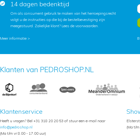
14 dagen bedenktijd
Om als consument gebruik te maken van het herroepingsrecht
volgt u de instructies op die bij de bestelbevestiging zijn
meegestuurd. Zakelijke klant?
Lees de voorwaarden
.
Meer informatie >
B
Klanten van PEDROSHOP.NL
Klantenservice
Sho
Heeft u vragen? Bel +31 318 20 20 53 of stuur een e-mail naar
Elsters
info@pedroshop.nl
(Ma t/m 
(Ma t/m vr 8.00 - 17.00 uur)