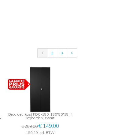
1
2
3
>
Draaideurkast PDC-180, 180*80*38, 4
5
legborden, zwart
€ 149,00
€ 209,00
180,29 incl. BTW