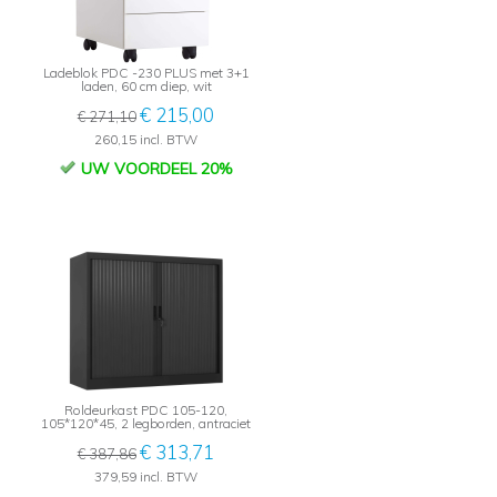
Ladeblok PDC -230 PLUS met 3+1
laden, 60 cm diep, wit
€ 215,00
€ 271,10
260,15 incl. BTW
UW VOORDEEL 20%
Roldeurkast PDC 105-120,
105*120*45, 2 legborden, antraciet
€ 313,71
€ 387,86
379,59 incl. BTW