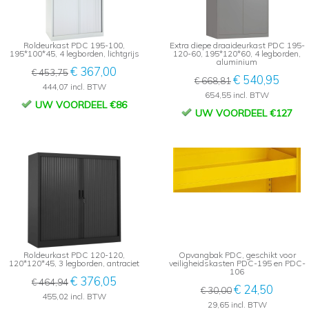
Roldeurkast PDC 195-100,
Extra diepe draaideurkast PDC 195-
195*100*45, 4 legborden, lichtgrijs
120-60, 195*120*60, 4 legborden,
aluminium
€ 367,00
€ 453,75
€ 540,95
€ 668,81
444,07 incl. BTW
654,55 incl. BTW
UW VOORDEEL €86
UW VOORDEEL €127
Roldeurkast PDC 120-120,
Opvangbak PDC, geschikt voor
120*120*45, 3 legborden, antraciet
veiligheidskasten PDC-195 en PDC-
106
€ 376,05
€ 464,94
€ 24,50
€ 30,00
455,02 incl. BTW
29,65 incl. BTW