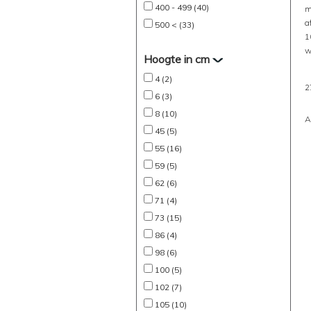
400 - 499 (40)
m
a
500 < (33)
1
w
Hoogte in cm
4 (2)
2
6 (3)
8 (10)
A
45 (5)
55 (16)
59 (5)
62 (6)
71 (4)
73 (15)
86 (4)
98 (6)
100 (5)
102 (7)
105 (10)