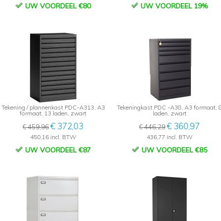
UW VOORDEEL €80
UW VOORDEEL 19%
Tekening / plannenkast PDC-A313, A3
Tekeningkast PDC -A38, A3 formaat, 
formaat, 13 laden, zwart
laden, zwart
€ 372,03
€ 360,97
€ 459,96
€ 446,29
450,16 incl. BTW
436,77 incl. BTW
UW VOORDEEL €87
UW VOORDEEL €85