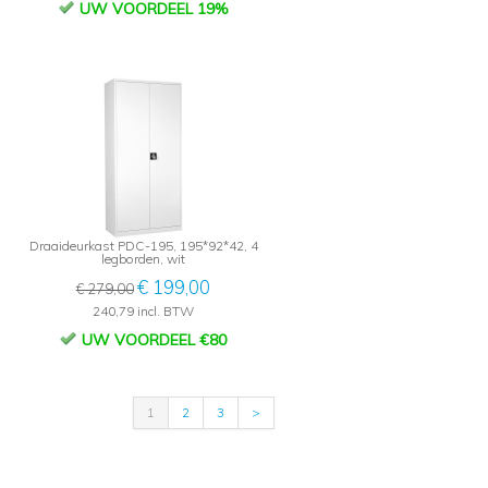
UW VOORDEEL 19%
Draaideurkast PDC-195, 195*92*42, 4
legborden, wit
€ 199,00
€ 279,00
240,79 incl. BTW
UW VOORDEEL €80
1
2
3
>