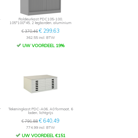
4
Roldeurkast PDC105-100,
105*100*45, 2 legborden, aluminium
€ 299,63
€ 370,46
362,55 incl. BTW
UW VOORDEEL 19%
r
Tekeningkast PDC-A06, A0 formaat, 6
laden, lichtgrijs
€ 640,49
€ 791,88
774,99 incl. BTW
UW VOORDEEL €151