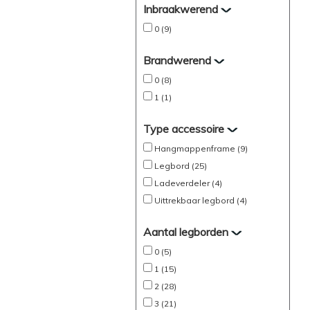
Inbraakwerend
0 (9)
Brandwerend
0 (8)
1 (1)
Type accessoire
Hangmappenframe (9)
Legbord (25)
Ladeverdeler (4)
Uittrekbaar legbord (4)
Aantal legborden
0 (5)
1 (15)
2 (28)
3 (21)