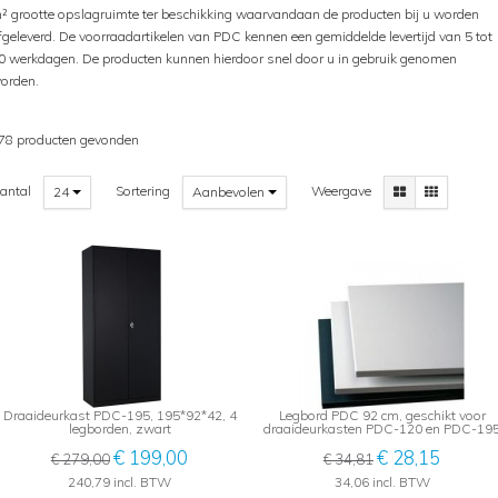
² grootte opslagruimte ter beschikking waarvandaan de producten bij u worden
fgeleverd. De voorraadartikelen van PDC kennen een gemiddelde levertijd van 5 tot
0 werkdagen. De producten kunnen hierdoor snel door u in gebruik genomen
orden.
78 producten gevonden
antal
Sortering
Weergave
24
Aanbevolen
Draaideurkast PDC-195, 195*92*42, 4
Legbord PDC 92 cm, geschikt voor
legborden, zwart
draaideurkasten PDC-120 en PDC-19
€ 199,00
€ 28,15
€ 279,00
€ 34,81
240,79 incl. BTW
34,06 incl. BTW