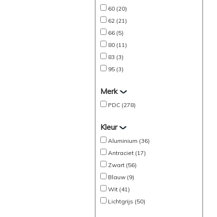
60 (20)
62 (21)
66 (5)
80 (11)
83 (3)
95 (3)
Merk
PDC (278)
Kleur
Aluminium (36)
Antraciet (17)
Zwart (56)
Blauw (9)
Wit (41)
Lichtgrijs (50)