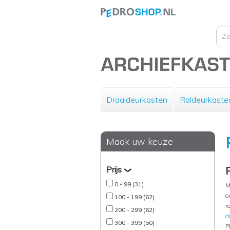
Draaideurkasten
Roldeurkaste
Maak uw keuze
Prijs
0 - 99 (31)
M
o
100 - 199 (62)
r
200 - 299 (62)
d
300 - 399 (50)
P