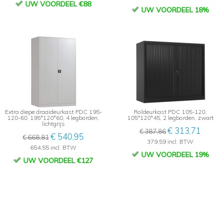
UW VOORDEEL €88
UW VOORDEEL 18%
Extra diepe draaideurkast PDC 195-
Roldeurkast PDC 105-120,
120-60, 195*120*60, 4 legborden,
105*120*45, 2 legborden, zwart
lichtgrijs
€ 313,71
€ 387,86
€ 540,95
€ 668,81
379,59 incl. BTW
654,55 incl. BTW
UW VOORDEEL 19%
UW VOORDEEL €127