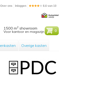
Over ons
Inloggen
8.6 van 10
2
1500 m
showroom
0
Voor kantoor en magazijn
enkasten
Overige kasten