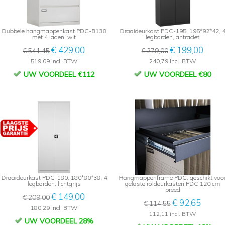
Dubbele hangmappenkast PDC-B130
Draaideurkast PDC-195, 195*92*42, 
met 4 laden, wit
legborden, antraciet
€ 429,00
€ 199,00
€ 541,45
€ 279,00
519,09 incl. BTW
240,79 incl. BTW
UW VOORDEEL €112
UW VOORDEEL €80
Draaideurkast PDC-180, 180*80*38, 4
Hangmappenframe PDC, geschikt voo
legborden, lichtgrijs
gelaste roldeurkasten PDC 120 cm
breed
€ 149,00
€ 209,00
€ 92,65
€ 114,55
180,29 incl. BTW
112,11 incl. BTW
UW VOORDEEL 28%