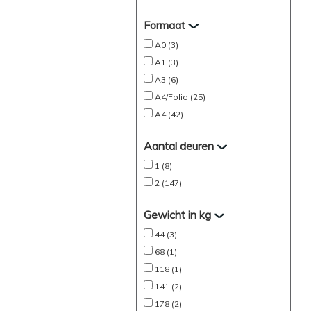
Formaat
A0 (3)
A1 (3)
A3 (6)
A4/Folio (25)
A4 (42)
Aantal deuren
1 (8)
2 (147)
Gewicht in kg
44 (3)
68 (1)
118 (1)
141 (2)
178 (2)