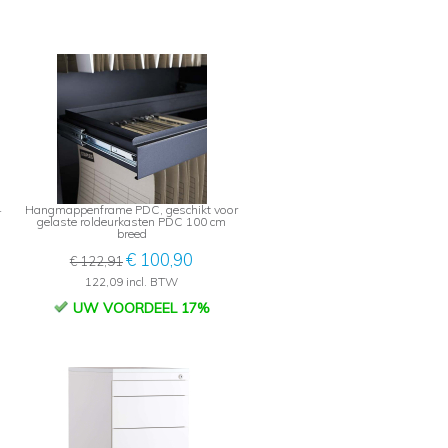
4
Hangmappenframe PDC, geschikt voor
gelaste roldeurkasten PDC 100 cm
breed
€ 100,90
€ 122,91
122,09 incl. BTW
UW VOORDEEL 17%