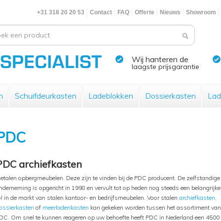
+31 318 20 20 53
Contact
FAQ
Offerte
Nieuws
Showroom
Wij hanteren de
laagste prijsgarantie
n
Schuifdeurkasten
Ladeblokken
Dossierkasten
Lad
PDC
PDC archiefkasten
etalen opbergmeubelen. Deze zijn te vinden bij de PDC producent. De zelfstandige
nderneming is opgericht in 1998 en vervult tot op heden nog steeds een belangrijke
ol in de markt van stalen kantoor- en bedrijfsmeubelen. Voor stalen
archiefkasten
,
ossierkasten
of
meerladenkasten
kan gekeken worden tussen het assortiment van
DC. Om snel te kunnen reageren op uw behoefte heeft PDC in Nederland een 4500