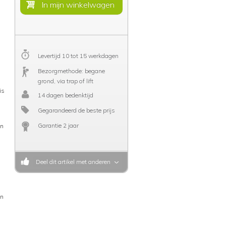
Levertijd 10 tot 15 werkdagen
Bezorgmethode: begane
grond, via trap of lift
is
14 dagen bedenktijd
s
Gegarandeerd de beste prijs
Garantie 2 jaar
in
Deel dit artikel met anderen
en