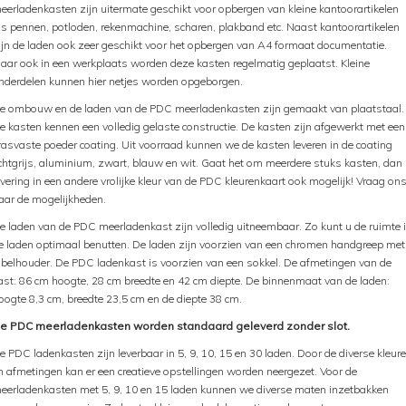
eerladenkasten zijn uitermate geschikt voor opbergen van kleine kantoorartikelen
ls pennen, potloden, rekenmachine, scharen, plakband etc. Naast kantoorartikelen
ijn de laden ook zeer geschikt voor het opbergen van A4 formaat documentatie.
aar ook in een werkplaats worden deze kasten regelmatig geplaatst. Kleine
nderdelen kunnen hier netjes worden opgeborgen.
e ombouw en de laden van de PDC meerladenkasten zijn gemaakt van plaatstaal.
e kasten kennen een volledig gelaste constructie. De kasten zijn afgewerkt met een
rasvaste poeder coating. Uit voorraad kunnen we de kasten leveren in de coating
ichtgrijs, aluminium, zwart, blauw en wit. Gaat het om meerdere stuks kasten, dan 
evering in een andere vrolijke kleur van de PDC kleurenkaart ook mogelijk! Vraag on
aar de mogelijkheden.
e laden van de PDC meerladenkast zijn volledig uitneembaar. Zo kunt u de ruimte 
e laden optimaal benutten. De laden zijn voorzien van een chromen handgreep met
abelhouder. De PDC ladenkast is voorzien van een sokkel. De afmetingen van de
ast: 86 cm hoogte, 28 cm breedte en 42 cm diepte. De binnenmaat van de laden:
oogte 8,3 cm, breedte 23,5 cm en de diepte 38 cm.
e PDC meerladenkasten worden standaard geleverd zonder slot.
e PDC ladenkasten zijn leverbaar in 5, 9, 10, 15 en 30 laden. Door de diverse kleur
n afmetingen kan er een creatieve opstellingen worden neergezet. Voor de
eerladenkasten met 5, 9, 10 en 15 laden kunnen we diverse maten inzetbakken