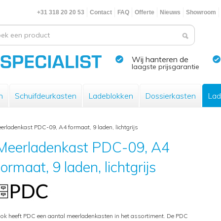
+31 318 20 20 53
Contact
FAQ
Offerte
Nieuws
Showroom
Wij hanteren de
laagste prijsgarantie
n
Schuifdeurkasten
Ladeblokken
Dossierkasten
Lad
erladenkast PDC-09, A4 formaat, 9 laden, lichtgrijs
Meerladenkast PDC-09, A4
formaat, 9 laden, lichtgrijs
ok heeft PDC een aantal meerladenkasten in het assortiment. De PDC