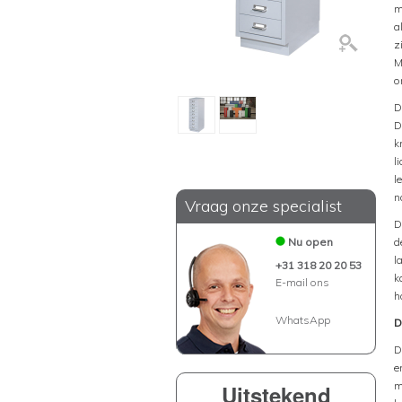
m
a
z
M
o
D
D
k
l
l
n
Vraag onze specialist
D
Nu open
d
l
+31 318 20 20 53
k
E-mail ons
h
WhatsApp
D
D
e
m
Uitstekend