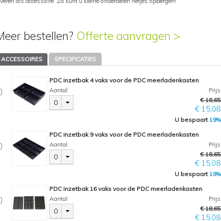
everen als accessoire. Zo kunt u kleine onderdelen netjes opbergen!
Meer bestellen?
Offerte aanvragen >
ACCESSOIRES
SPECIFICATIES
PDC inzetbak 4 vaks voor de PDC meerladenkasten
Aantal
Prijs
€ 18,65
0
€ 15,08
U bespaart
19%
PDC inzetbak 9 vaks voor de PDC meerladenkasten
Aantal
Prijs
€ 18,65
0
€ 15,08
U bespaart
19%
PDC inzetbak 16 vaks voor de PDC meerladenkasten
Aantal
Prijs
€ 18,65
0
€ 15,08