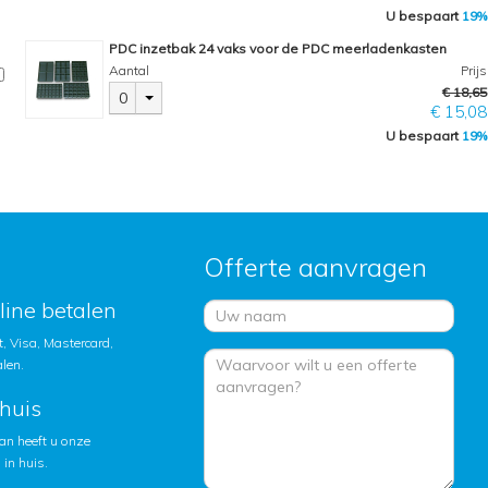
U bespaart
19%
PDC inzetbak 24 vaks voor de PDC meerladenkasten
Aantal
Prijs
€ 18,65
0
€ 15,08
U bespaart
19%
Offerte aanvragen
nline betalen
, Visa, Mastercard,
alen.
huis
an heeft u onze
in huis.