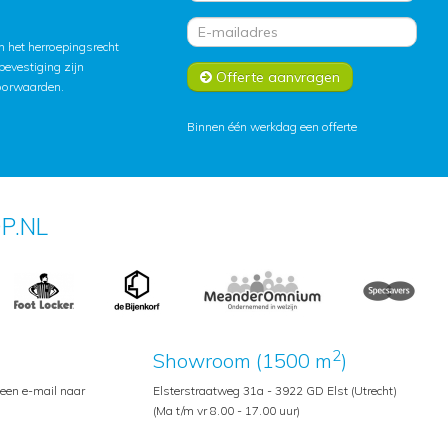
 het herroepingsrecht
lbevestiging zijn
Offerte aanvragen
oorwaarden
.
Binnen één werkdag een offerte
P.NL
2
Showroom (1500 m
)
 een e-mail naar
Elsterstraatweg 31a - 3922 GD Elst (Utrecht)
(Ma t/m vr 8.00 - 17.00 uur)