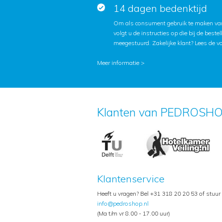
14 dagen bedenktijd
Om als consument gebruik te maken van
volgt u de instructies op die bij de beste
meegestuurd. Zakelijke klant?
Lees de v
Meer informatie >
Klanten van PEDROSHO
Klantenservice
Heeft u vragen? Bel +31 318 20 20 53 of stuur
info@pedroshop.nl
(Ma t/m vr 8.00 - 17.00 uur)