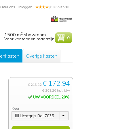
Over ons
Inloggen
8.6 van 10
2
1500 m
showroom
0
Voor kantoor en magazijn
enkasten
Overige kasten
€ 172,94
€ 213,82
€ 209,26 incl. btw
UW VOORDEEL 20%
Kleur
Lichtgrijs Ral 7035