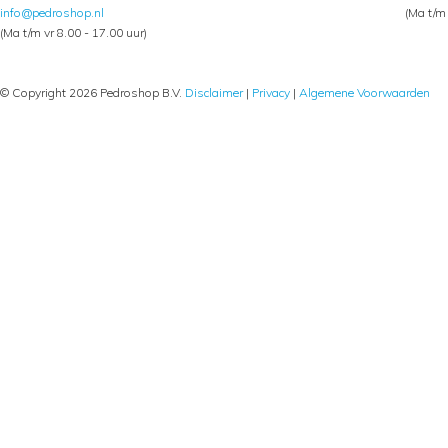
info@pedroshop.nl
(Ma t/m 
(Ma t/m vr 8.00 - 17.00 uur)
© Copyright 2026 Pedroshop B.V.
Disclaimer
|
Privacy
|
Algemene Voorwaarden