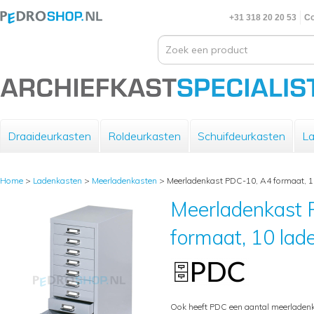
+31 318 20 20 53
Co
Draaideurkasten
Roldeurkasten
Schuifdeurkasten
La
Home
>
Ladenkasten
>
Meerladenkasten
>
Meerladenkast PDC-10, A4 formaat, 10 
Meerladenkast
formaat, 10 laden
Ook heeft PDC een aantal meerladenk