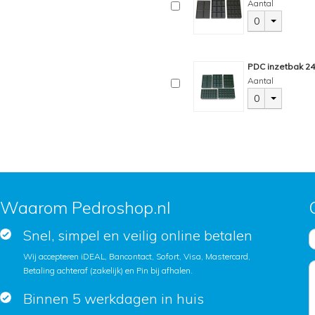
Aantal
0
PDC inzetbak 2
Aantal
0
Waarom Pedroshop.nl
Snel, simpel en veilig online betalen
Wij accepteren iDEAL, Bancontact, Sofort, Visa, Mastercard,
Betaling achteraf (zakelijk) en Pin bij afhalen.
Binnen 5 werkdagen in huis