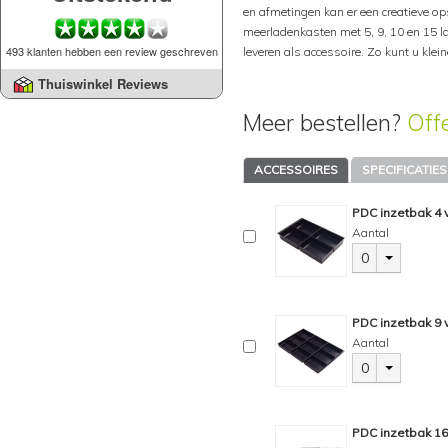
en afmetingen kan er een creatieve op
meerladenkasten met 5, 9, 10 en 15 
493 klanten hebben een review geschreven
leveren als accessoire. Zo kunt u klei
Thuiswinkel Reviews
Meer bestellen?
Off
ACCESSOIRES
SPECIFICATIES
PDC inzetbak 4
Aantal
0
PDC inzetbak 9
Aantal
0
PDC inzetbak 1