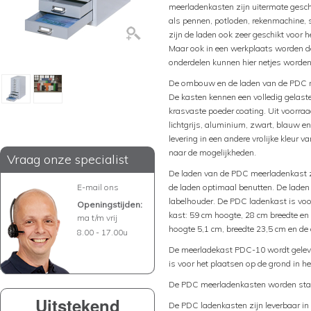
meerladenkasten zijn uitermate gesch
als pennen, potloden, rekenmachine, 
zijn de laden ook zeer geschikt voor
Maar ook in een werkplaats worden de
onderdelen kunnen hier netjes worde
De ombouw en de laden van de PDC m
De kasten kennen een volledig gelaste
krasvaste poeder coating. Uit voorraa
lichtgrijs, aluminium, zwart, blauw e
levering in een andere vrolijke kleur 
naar de mogelijkheden.
Vraag onze specialist
De laden van de PDC meerladenkast zi
E-mail ons
de laden optimaal benutten. De lade
labelhouder. De PDC ladenkast is voo
Openingstijden:
kast: 59 cm hoogte, 28 cm breedte en
ma t/m vrij
hoogte 5,1 cm, breedte 23,5 cm en de 
8.00 - 17.00u
De meerladekast PDC-10 wordt geleve
is voor het plaatsen op de grond in h
De PDC meerladenkasten worden stan
Uitstekend
De PDC ladenkasten zijn leverbaar in 