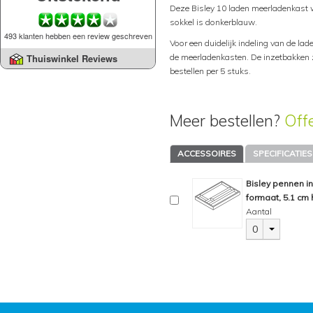
Deze Bisley 10 laden meerladenkast w
sokkel is donkerblauw.
493 klanten hebben een review geschreven
Voor een duidelijk indeling van de lad
de meerladenkasten. De inzetbakken zi
Thuiswinkel Reviews
bestellen per 5 stuks.
Meer bestellen?
Off
ACCESSOIRES
SPECIFICATIES
Bisley pennen i
formaat, 5.1 cm 
Aantal
0