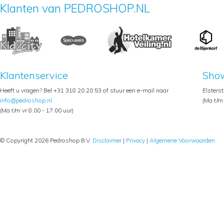
Klanten van PEDROSHOP.NL
Klantenservice
Sho
Heeft u vragen? Bel +31 318 20 20 53 of stuur een e-mail naar
Elsters
info@pedroshop.nl
(Ma t/m 
(Ma t/m vr 8.00 - 17.00 uur)
© Copyright 2026 Pedroshop B.V.
Disclaimer
|
Privacy
|
Algemene Voorwaarden