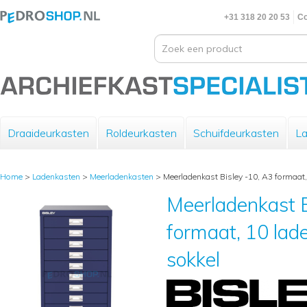
+31 318 20 20 53
Co
Draaideurkasten
Roldeurkasten
Schuifdeurkasten
La
Home
>
Ladenkasten
>
Meerladenkasten
>
Meerladenkast Bisley -10, A3 formaat, 
Meerladenkast B
formaat, 10 lade
sokkel