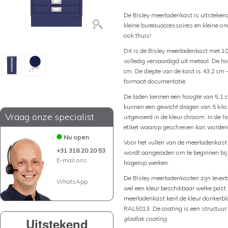
De Bisley meerladenkast is uitsteke
kleine bureauaccessoires en kleine on
ook thuis!
Dit is de Bisley meerladenkast met 10
volledig vervaardigd uit metaal. De h
cm. De diepte van de kast is 43,2 cm
formaat documentatie.
De laden kennen een hoogte van 5,1 c
kunnen een gewicht dragen van 5 kilo
Vraag onze specialist
uitgevoerd in de kleur chroom. In de 
etiket waarop geschreven kan worden 
Nu open
Voor het vullen van de meerladenkas
+31 318 20 20 53
wordt aangeraden om te beginnen bij 
E-mail ons
hogerop werken.
De Bisley meerladenkasten zijn leverbaa
WhatsApp
wel een kleur beschikbaar welke past b
meerladenkast kent de kleur donkerbl
RAL5013. De coating is een structuur
gladlak coating.
Uitstekend