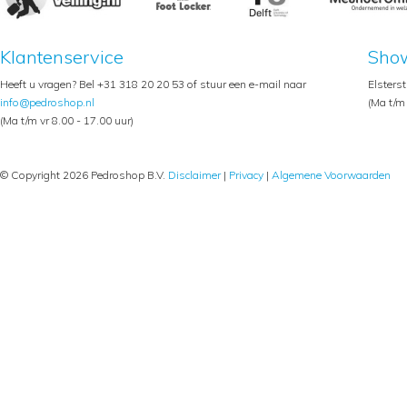
Klantenservice
Sho
Heeft u vragen? Bel +31 318 20 20 53 of stuur een e-mail naar
Elsters
info@pedroshop.nl
(Ma t/m 
(Ma t/m vr 8.00 - 17.00 uur)
© Copyright 2026 Pedroshop B.V.
Disclaimer
|
Privacy
|
Algemene Voorwaarden