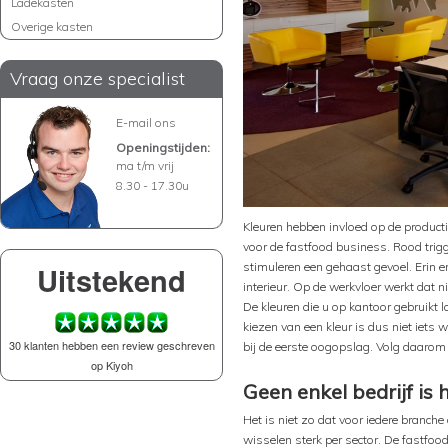
Ladekasten
Overige kasten
Vraag onze specialist
E-mail ons
Openingstijden:
ma t/m vrij
8.30 - 17.30u
Kleuren hebben invloed op de productiv
voor de fastfood business. Rood trigg
Uitstekend
stimuleren een gehaast gevoel. Erin en
interieur. Op de werkvloer werkt dat 
De kleuren die u op kantoor gebruikt l
kiezen van een kleur is dus niet iets 
30 klanten hebben een review geschreven
bij de eerste oogopslag. Volg daarom 
op Kiyoh
Geen enkel bedrijf is 
Het is niet zo dat voor iedere branche
wisselen sterk per sector. De fastfoo