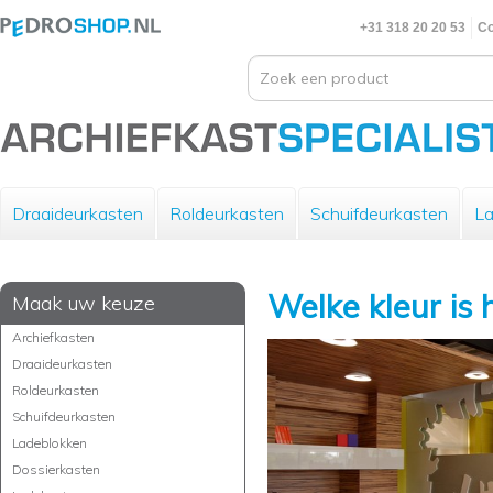
+31 318 20 20 53
Co
Draaideurkasten
Roldeurkasten
Schuifdeurkasten
La
Welke kleur is 
Maak uw keuze
Archiefkasten
Draaideurkasten
Roldeurkasten
Schuifdeurkasten
Ladeblokken
Dossierkasten