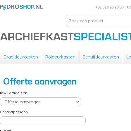
+31 318 20 20 53
Co
Draaideurkasten
Roldeurkasten
Schuifdeurkasten
La
Offerte aanvragen
Ik wil graag een
Contactpersoon
E-mail