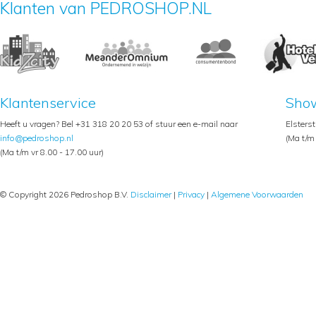
Klanten van PEDROSHOP.NL
Klantenservice
Sho
Heeft u vragen? Bel +31 318 20 20 53 of stuur een e-mail naar
Elsters
info@pedroshop.nl
(Ma t/m 
(Ma t/m vr 8.00 - 17.00 uur)
© Copyright 2026 Pedroshop B.V.
Disclaimer
|
Privacy
|
Algemene Voorwaarden