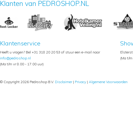
Klanten van PEDROSHOP.NL
Klantenservice
Sho
Heeft u vragen? Bel +31 318 20 20 53 of stuur een e-mail naar
Elsters
info@pedroshop.nl
(Ma t/m 
(Ma t/m vr 8.00 - 17.00 uur)
© Copyright 2026 Pedroshop B.V.
Disclaimer
|
Privacy
|
Algemene Voorwaarden