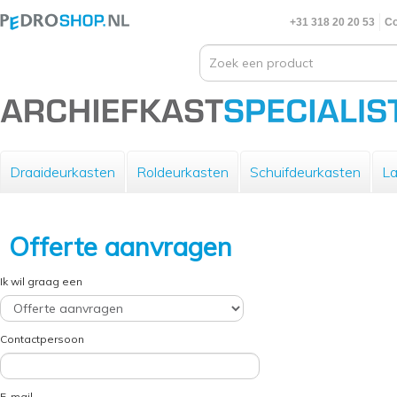
+31 318 20 20 53
Co
Draaideurkasten
Roldeurkasten
Schuifdeurkasten
La
Offerte aanvragen
Ik wil graag een
Contactpersoon
E-mail