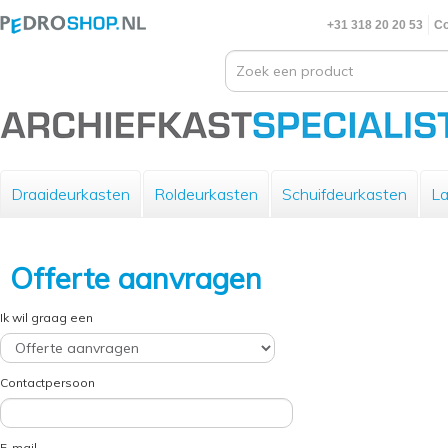
+31 318 20 20 53
Co
Draaideurkasten
Roldeurkasten
Schuifdeurkasten
La
Offerte aanvragen
Ik wil graag een
Contactpersoon
E-mail