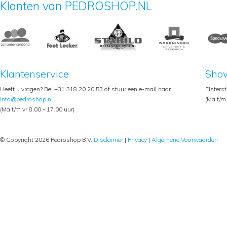
Klanten van PEDROSHOP.NL
Klantenservice
Sho
Heeft u vragen? Bel +31 318 20 20 53 of stuur een e-mail naar
Elsters
info@pedroshop.nl
(Ma t/m 
(Ma t/m vr 8.00 - 17.00 uur)
© Copyright 2026 Pedroshop B.V.
Disclaimer
|
Privacy
|
Algemene Voorwaarden