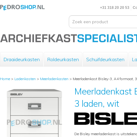
+31 318 20 20 53
Co
Draaideurkasten
Roldeurkasten
Schuifdeurkasten
La
Home
>
Ladenkasten
>
Meerladenkasten
>
Meerladenkast Bisley-3, A4 formaat, 3
Meerladenkast B
3 laden, wit
De Bisley meerladenkast is uitsteke