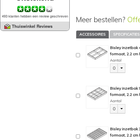
493 klanten hebben een review geschreven
Meer bestellen?
Off
Thuiswinkel Reviews
ACCESSOIRES
SPECIFICATIES
Bisley inzetbak
formaat, 2.2 cm 
Aantal
0
Bisley inzetbak
formaat, 2.2 cm 
Aantal
0
Bisley inzetbak
formaat, 2.2 cm 