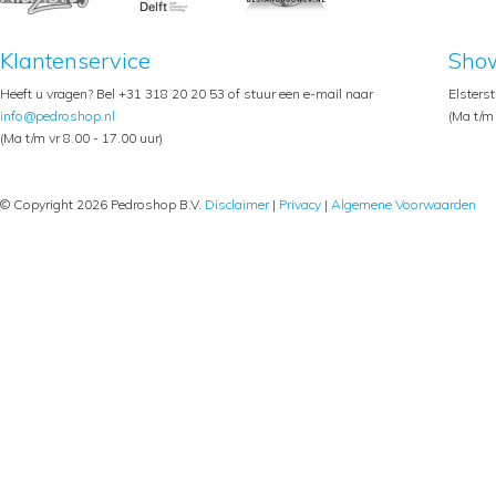
Klantenservice
Sho
Heeft u vragen? Bel +31 318 20 20 53 of stuur een e-mail naar
Elsters
info@pedroshop.nl
(Ma t/m 
(Ma t/m vr 8.00 - 17.00 uur)
© Copyright 2026 Pedroshop B.V.
Disclaimer
|
Privacy
|
Algemene Voorwaarden