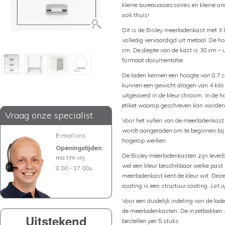
kleine bureauaccessoires en kleine on
ook thuis!
Dit is de Bisley meerladenkast met 3 
volledig vervaardigd uit metaal. De h
cm. De diepte van de kast is 38 cm –
formaat documentatie.
De laden kennen een hoogte van 8,7 c
kunnen een gewicht dragen van 4 kilo
uitgevoerd in de kleur chroom. In de 
etiket waarop geschreven kan worden 
Vraag onze specialist
Voor het vullen van de meerladenkas
wordt aangeraden om te beginnen bij 
E-mail ons
hogerop werken.
Openingstijden:
De Bisley meerladenkasten zijn leverbaa
ma t/m vrij
wel een kleur beschikbaar welke past b
8.00 - 17.00u
meerladenkast kent de kleur wit. Deze
coating is een structuur coating.
Let o
Voor een duidelijk indeling van de lad
de meerladenkasten. De inzetbakken zi
Uitstekend
bestellen per 5 stuks.