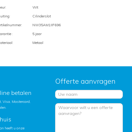
leur:
Wit
luiting:
Cilinderslot
rtikelnummer:
NW35AM1IIF696
arantie :
5 jaar
ateriaal:
Metaal
Offerte aanvragen
nline betalen
, Visa, Mastercard,
alen.
huis
an heeft u onze