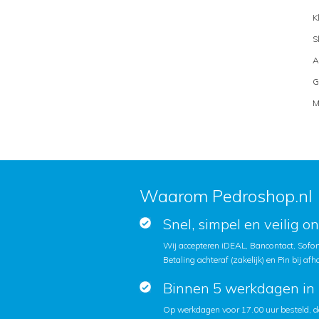
K
S
A
G
M
Waarom Pedroshop.nl
Snel, simpel en veilig o
Wij accepteren iDEAL, Bancontact, Sofort
Betaling achteraf (zakelijk) en Pin bij afh
Binnen 5 werkdagen in 
Op werkdagen voor 17.00 uur besteld, d