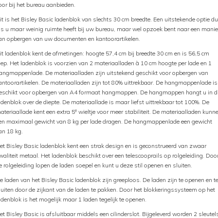
oor bij het bureau aanbieden.
it is het Bisley Basic ladenblok van slechts 30 cm breedte. Een uitstekende optie d
ls u maar weinig ruimte heeft bij uw bureau, maar wel opzoek bent naar een manie
an opbergen van uw documenten en kantoorartikelen.
it ladenblok kent de afmetingen: hoogte 57,4 cm bij breedte 30 cm en is 56,5 cm
iep. Het ladenblok is voorzien van 2 materiaalladen à 10 cm hoogte per lade en 1
angmappenlade. De materiaalladen zijn uitstekend geschikt voor opbergen van
antoorartikelen. De materiaalladen zijn tot 80% uittrekbaar. De hangmappenlade is
eschikt voor opbergen van A4 formaat hangmappen. De hangmappen hangt u in d
adenblok over de diepte. De materiaallade is maar liefst uittrekbaar tot 100%. De
e
ateriaallade kent een extra 5
wieltje voor meer stabiliteit. De materiaalladen kunn
en maximaal gewicht van 8 kg per lade dragen. De hangmappenlade een gewicht
an 18 kg.
et Bisley Basic ladenblok kent een strak design en is geconstrueerd van zwaar
waliteit metaal. Het ladenblok beschikt over een telescooprails op rolgeleiding. Doo
e rolgeleiding lopen de laden soepel en kunt u deze stil openen en sluiten.
e laden van het Bisley Basic ladenblok zijn greeploos. De laden zijn te openen en t
luiten door de zijkant van de laden te pakken. Door het blokkeringssysteem op het
adenblok is het mogelijk maar 1 laden tegelijk te openen.
et Bisley Basic is afsluitbaar middels een cilinderslot. Bijgeleverd worden 2 sleutel