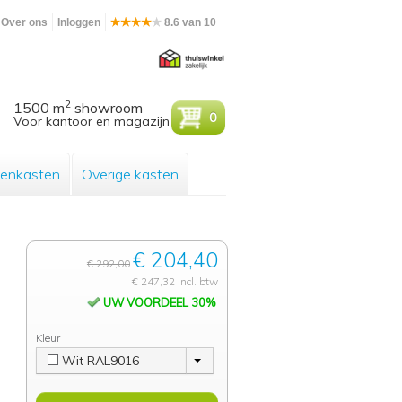
Over ons
Inloggen
8.6 van 10
2
1500 m
showroom
0
Voor kantoor en magazijn
enkasten
Overige kasten
€ 204,40
€ 292,00
€ 247,32 incl. btw
UW VOORDEEL 30%
Kleur
Wit RAL9016