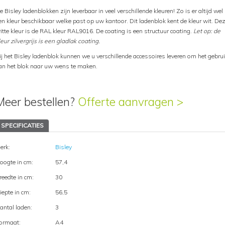
e Bisley ladenblokken zijn leverbaar in veel verschillende kleuren! Zo is er altijd wel
en kleur beschikbaar welke past op uw kantoor. Dit ladenblok kent de kleur wit. De
itte kleur is de RAL kleur RAL9016. De coating is een structuur coating.
Let op: de
leur zilvergrijs is een gladlak coating.
ij het Bisley ladenblok kunnen we u verschillende accessoires leveren om het gebru
an het blok naar uw wens te maken.
Meer bestellen?
Offerte aanvragen >
SPECIFICATIES
erk:
Bisley
oogte in cm:
57,4
reedte in cm:
30
iepte in cm:
56,5
antal laden:
3
ormaat:
A4