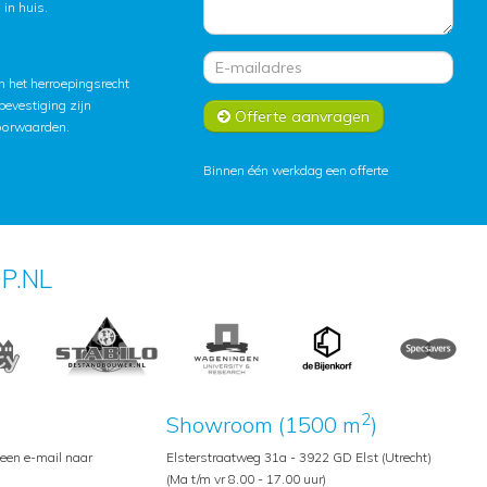
in huis.
 het herroepingsrecht
lbevestiging zijn
Offerte aanvragen
oorwaarden
.
Binnen één werkdag een offerte
P.NL
2
Showroom (1500 m
)
 een e-mail naar
Elsterstraatweg 31a - 3922 GD Elst (Utrecht)
(Ma t/m vr 8.00 - 17.00 uur)