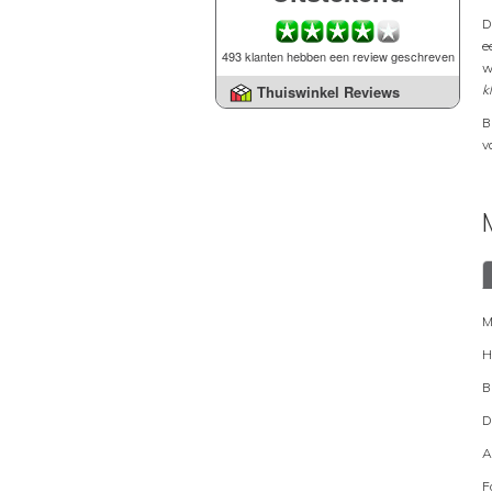
D
e
493 klanten hebben een review geschreven
w
k
Thuiswinkel Reviews
B
v
M
H
B
D
A
F