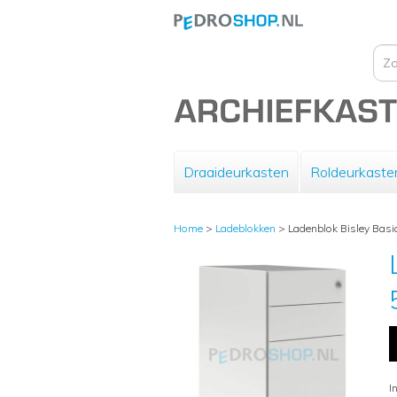
Draaideurkasten
Roldeurkaste
Home
>
Ladeblokken
>
Ladenblok Bisley Basic
I