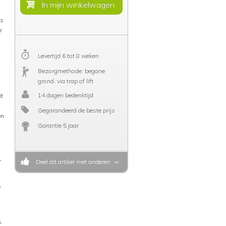
us
r
Levertijd 6 tot 8 weken
Bezorgmethode: begane
grond, via trap of lift
14 dagen bedenktijd
it
Gegarandeerd de beste prijs
en
Garantie 5 jaar
r
Deel dit artikel met anderen
e
s.