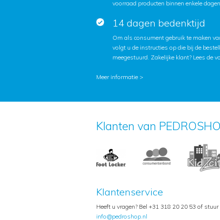
voorraad producten binnen enkele dagen 
14 dagen bedenktijd
Om als consument gebruik te maken van
volgt u de instructies op die bij de beste
meegestuurd. Zakelijke klant?
Lees de v
Meer informatie >
Klanten van PEDROSHO
Klantenservice
Heeft u vragen? Bel +31 318 20 20 53 of stuur
info@pedroshop.nl