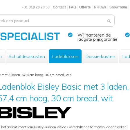
+31 318 20 20 53
Contact
FAQ
Offerte
Nieuws
Showroom
Wij hanteren de
laagste prijsgarantie
n
Schuifdeurkasten
Ladeblokken
Dossierkasten
Lad
 met 3 laden, 57,4 cm hoog, 30 cm breed, wit
Ladenblok Bisley Basic met 3 laden,
57,4 cm hoog, 30 cm breed, wit
n het assortiment van Bisley kunnen we ook verschillende formaten ladenblokken