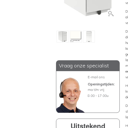
v
D
a
v
D
d
h
k
g
l
Vraag onze specialist
m
e
E-mail ons
v
Openingstijden:
H
ma t/m vrij
k
8.00 - 17.00u
d
D
s
l
Uitstekend
H