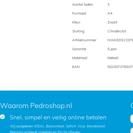
Aantal laden:
3
Formaat:
A4
Kleur:
Zwart
Sluiting:
Cilinderslot
Artikelnummer:
NWA53G1SSF
Garantie :
5 jaar
Materiaal:
Metaal
EAN:
502007378807
Waarom Pedroshop.nl
Snel, simpel en veilig online betalen
Wij accepteren iDEAL, Bancontact, Sofort, Visa, Mastercard,
Betaling achteraf (zakelijk) en Pin bij afhalen.