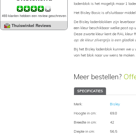
ladenblok is het mogelijk maar 1 laden
Het Bisley Basic is afsluitbaar middel
493 klanten hebben een review geschreven
De Bisley ladenblokken zijn leverbaar i
Thuiswinkel Reviews
een kleur beschikbaar welke past op u
Deze zwarte kleur kent de RAL kleur 
op: de kleur zilvergrijs is een gladlak 
Bij het Bisley ladenblok kunnen we u 
van het blok naar uw wens te maken.
Meer bestellen?
Off
SPECIFICATIES
Merk:
Bisley
Hoogte in cm:
69,8
Breedte in cm:
42
Diepte in cm:
56,5