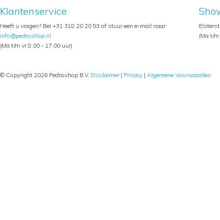
Klantenservice
Sho
Heeft u vragen? Bel +31 318 20 20 53 of stuur een e-mail naar
Elsters
info@pedroshop.nl
(Ma t/m 
(Ma t/m vr 8.00 - 17.00 uur)
© Copyright 2026 Pedroshop B.V.
Disclaimer
|
Privacy
|
Algemene Voorwaarden