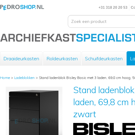
+31 318 20 20 53
Co
Draaideurkasten
Roldeurkasten
Schuifdeurkasten
La
Home
>
Ladeblokken
>
Stand ladenblok Bisley Basic met 3 laden, 69,8 cm hoog, 5
Stand ladenblok
laden, 69,8 cm h
zwart