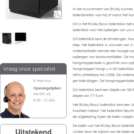
In het assortiment van Bisley kunnen
ladenblokken voor bij of naast het bu
Dit is het Bisley Basic ladenblok me
ladenblok voor het opbergen van uw 
Dit ladenblok kent de afmetingen: hoo
diep. Het ladenblok is voorzien van 
materiaalladen kennen een hoogte van
opbergen van kantoorartikelen. De mat
hangmappenlade is geschikt voor o
Vraag onze specialist
hangmappen hangt u in dit ladenblok
liefst uittrekbaar tot 100%. De mate
E-mail ons
per lade dragen. De hangmappenlade 
Openingstijden:
Dit ladenblok kent een diepte van 56,
ma t/m vrij
diepte van 77,5 cm.
8.00 - 17.00u
Het Bisley Basic ladenblok kent een 
kwaliteit metaal. Het ladenblok beschi
de rolgeleiding lopen de laden soepel 
De laden van het Bisley Basic ladenblo
Uitstekend
sluiten door de zijkant van de laden 