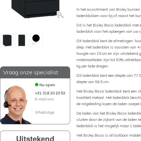
In het assortiment van Bisley kunnen
ladenblokken voor bij of naast het bu
Dit is het Bisley Basic ladenblok me
ladenblok voor het opbergen van uw 
Dit ladenblok kent de afmetingen: hoo
diep. Het ladenblok is voorzien van 
hoogte van 15 cm en zijn uitstekend 
materiaalladen zijn tot 80% uittrekb
kg per lade dragen.
Vraag onze specialist
Dit ladenblok kent een diepte van 77,
diepte van 56,5 cm.
Nu open
Het Bisley Basic ladenblok kent een 
+31 318 20 20 53
kwaliteit metaal. Het ladenblok beschi
E-mail ons
de rolgeleiding lopen de laden soepel 
WhatsApp
De laden van het Bisley Basic ladenblo
sluiten door de zijkant van de laden 
ladenblok is het mogelijk maar 1 laden
Het Bisley Basic is afsluitbaar middel
Uitstekend