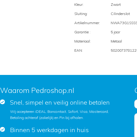
Kleur:
Zwart
Sluiting:
Cilinderslot
Artikelnummer:
NWA73G1SSSS
Garantie :
5 jaar
Materiaal:
Metaal
EAN:
502007378122
Waarom Pedroshop.nl
Snel, simpel en veilig online betalen
Wij accepteren iDEAL, Bancontact, Sofort, Visa, Mastercard,
Betaling achteraf (zakelijk) en Pin bij afhalen.
Binnen 5 werkdagen in huis