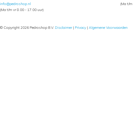
info@pedroshop.nl
(Ma t/m 
(Ma t/m vr 8.00 - 17.00 uur)
© Copyright 2026 Pedroshop B.V.
Disclaimer
|
Privacy
|
Algemene Voorwaarden