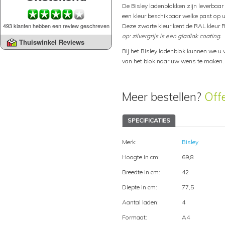
De Bisley ladenblokken zijn leverbaar i
een kleur beschikbaar welke past op u
493 klanten hebben een review geschreven
Deze zwarte kleur kent de RAL kleur 
op: zilvergrijs is een gladlak coating.
Thuiswinkel Reviews
Bij het Bisley ladenblok kunnen we u 
van het blok naar uw wens te maken.
Meer bestellen?
Off
SPECIFICATIES
Merk:
Bisley
Hoogte in cm:
69,8
Breedte in cm:
42
Diepte in cm:
77,5
Aantal laden:
4
Formaat:
A4