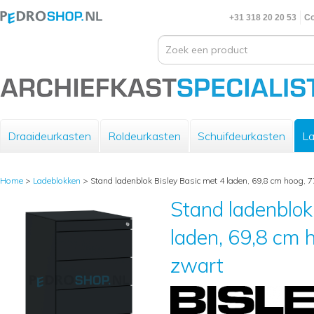
+31 318 20 20 53
Co
Draaideurkasten
Roldeurkasten
Schuifdeurkasten
La
Home
>
Ladeblokken
>
Stand ladenblok Bisley Basic met 4 laden, 69,8 cm hoog, 7
Stand ladenblok
laden, 69,8 cm h
zwart