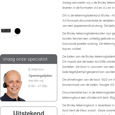
Graag adviseren wij u de Bisley teke
leveren in de formaten A0 en A1 en in
Dit is de tekeningladenkast Bisley -A
A0 formaat documentatie te verdelen o
van een papieraandrukstang. De belas
De Bisley tekeningladenkasten zijn ge
kasten kennen een volledig gelaste co
krasvaste poeder coating. De tekenin
top en sokkel.
De laden van de Bisley tekeningladenk
Vraag onze specialist
Dit maakt dat de laden tot 80% uittre
kantelen. De kast is voorzien van een
E-mail ons
lade tegelijkertijd geopend kan worde
Openingstijden:
De afmetingen van de kast: 50,8 cm h
ma t/m vrij
binnenmaat van de laden: hoogte 4,8 
8.00 - 17.00u
Documentatie kan in de tekeningladen
tekeningkast een cilinderslot kent. Bi
De Bisley tekeningkast is leverbaar in
kast kent de kleur zwart . Deze zwar
Uitstekend