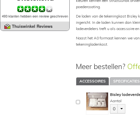
kleuren kennen een structuurlak afwerk
poedercoating.
493 klanten hebben een review geschreven
De laden van de tekeningkast Bisley
ingericht. In de laden kunnen dan kl
Thuiswinkel Reviews
ladeverdelers treft u als accessoire e
Naast het A0 formaat kennen we van 
tekeningladenkast.
Meer bestellen?
Off
ACCESSOIRES
SPECIFICATIES
Bisley ladeverde
Aantal
0