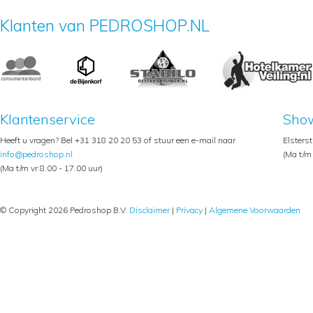
Klanten van PEDROSHOP.NL
Klantenservice
Sho
Heeft u vragen? Bel +31 318 20 20 53 of stuur een e-mail naar
Elsters
info@pedroshop.nl
(Ma t/m 
(Ma t/m vr 8.00 - 17.00 uur)
© Copyright 2026 Pedroshop B.V.
Disclaimer
|
Privacy
|
Algemene Voorwaarden