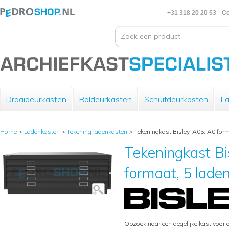
+31 318 20 20 53
Co
Draaideurkasten
Roldeurkasten
Schuifdeurkasten
La
Home
>
Ladenkasten
>
Tekening ladenkasten
>
Tekeningkast Bisley-A05, A0 form
Tekeningkast B
formaat, 5 lade
Opzoek naar een degelijke kast voor 