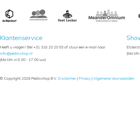
Klantenservice
Sho
Heeft u vragen? Bel +31 318 20 20 53 of stuur een e-mail naar
Elsters
info@pedroshop.nl
(Ma t/m 
(Ma t/m vr 8.00 - 17.00 uur)
© Copyright 2026 Pedroshop B.V.
Disclaimer
|
Privacy
|
Algemene Voorwaarden