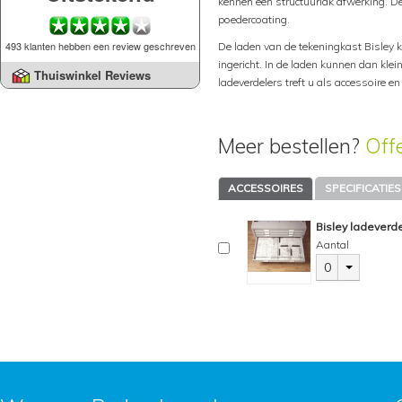
kennen een structuurlak afwerking. De 
poedercoating.
493 klanten hebben een review geschreven
De laden van de tekeningkast Bisley
ingericht. In de laden kunnen dan kl
Thuiswinkel Reviews
ladeverdelers treft u als accessoire e
Meer bestellen?
Off
ACCESSOIRES
SPECIFICATIES
Bisley ladeverde
Aantal
0