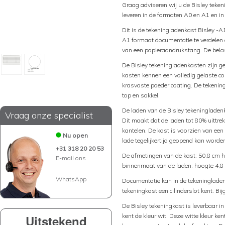
Graag adviseren wij u de Bisley teke
leveren in de formaten A0 en A1 en in
Dit is de tekeningladenkast Bisley -A
A1 formaat documentatie te verdelen o
van een papieraandrukstang. De belas
De Bisley tekeningladenkasten zijn ge
kasten kennen een volledig gelaste co
krasvaste poeder coating. De tekenin
top en sokkel.
De laden van de Bisley tekeningladenk
Vraag onze specialist
Dit maakt dat de laden tot 80% uittre
kantelen. De kast is voorzien van een
Nu open
lade tegelijkertijd geopend kan worde
+31 318 20 20 53
De afmetingen van de kast: 50,8 cm h
E-mail ons
binnenmaat van de laden: hoogte 4,8 
WhatsApp
Documentatie kan in de tekeningladen
tekeningkast een cilinderslot kent. Bi
De Bisley tekeningkast is leverbaar in
kent de kleur wit. Deze witte kleur k
Uitstekend