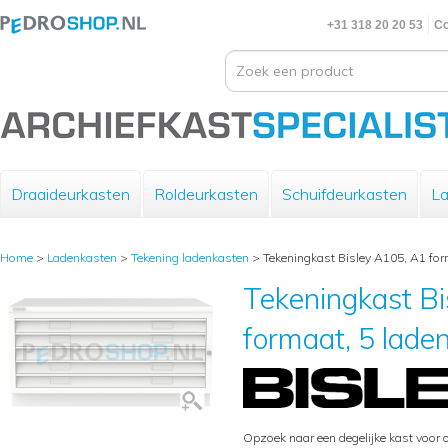
+31 318 20 20 53
Co
Draaideurkasten
Roldeurkasten
Schuifdeurkasten
La
Home
>
Ladenkasten
>
Tekening ladenkasten
>
Tekeningkast Bisley A105, A1 form
Tekeningkast Bi
formaat, 5 laden
Opzoek naar een degelijke kast voor 