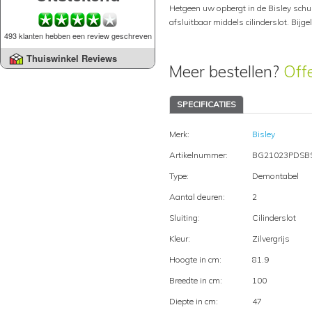
Hetgeen uw opbergt in de Bisley schui
afsluitbaar middels cilinderslot. Bijg
493 klanten hebben een review geschreven
Thuiswinkel Reviews
Meer bestellen?
Off
SPECIFICATIES
Merk:
Bisley
Artikelnummer:
BG21023PDSB
Type:
Demontabel
Aantal deuren:
2
Sluiting:
Cilinderslot
Kleur:
Zilvergrijs
Hoogte in cm:
81.9
Breedte in cm:
100
Diepte in cm:
47