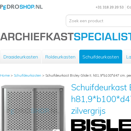
+31 318 20 20 53
Co
Draaideurkasten
Roldeurkasten
Schuifdeurkasten
La
Home
>
Schuifdeurkasten
>
Schuifdeurkast Bisley Glide II, h81,9*b100*d47 cm, perf
Schuifdeurkast B
h81,9*b100*d47
zilvergrijs