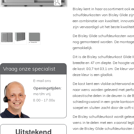
Bisley kent in haar assortiment ook e
schuifdeurkasten van Bisley Glide zij
een combinatie van kwaliteit, innovat
zijn vervaardigd uit het beste kwalitei
De Bisley Glide schuifdeurkasten wo
nog gemonteerd worden. De montage va
gemakkelijk.
Dit is de Bisley schuifdeurkast Glide 
breedte en 47 cm diepte. De hoogte va
Vraag onze specialist
de kast: 80,7 tot 83,1 cm. De kleur va
deze kleur is een gladlak.
E-mail ons
De kast kent een vlakke achterwand e
Openingstijden:
naar wens worden geleverd met perfora
ma t/m vrij
akoestische delen in de deuren is de 
8.00 - 17.00u
schiedingswand in een grote kantoorr
soepel en sluiten zacht door de soft-c
De Bisley schuifdeurkast wordt geleve
wens in te delen met een
x
aanral leg
van de Bisley Glide schuifdeurkasten i
Uitstekend