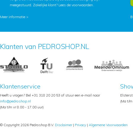
meegestuurd. Zakelijke klant?
Lees de voorwaarden
.
Meer informatie >
B
Klanten van PEDROSHOP.NL
Klantenservice
Sho
Heeft u vragen? Bel +31 318 20 20 53 of stuur een e-mail naar
Elsters
info@pedroshop.nl
(Ma t/m 
(Ma t/m vr 8.00 - 17.00 uur)
© Copyright 2026 Pedroshop B.V.
Disclaimer
|
Privacy
|
Algemene Voorwaarden