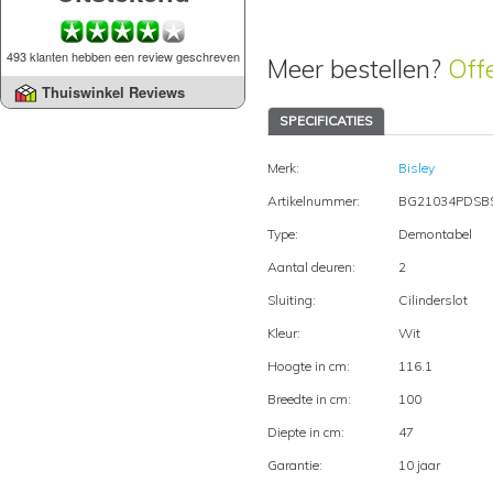
493 klanten hebben een review geschreven
Meer bestellen?
Off
Thuiswinkel Reviews
SPECIFICATIES
Merk:
Bisley
Artikelnummer:
BG21034PDSB
Type:
Demontabel
Aantal deuren:
2
Sluiting:
Cilinderslot
Kleur:
Wit
Hoogte in cm:
116.1
Breedte in cm:
100
Diepte in cm:
47
Garantie:
10 jaar