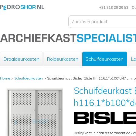
+31 318 20 20 53
Co
Draaideurkasten
Roldeurkasten
Schuifdeurkasten
La
Home
>
Schuifdeurkasten
>
Schuifdeurkast Bisley Glide II, h116,1*b100*d47 cm, pe
Schuifdeurkast B
h116,1*b100*d4
Bisley kent in haar assortiment ook e