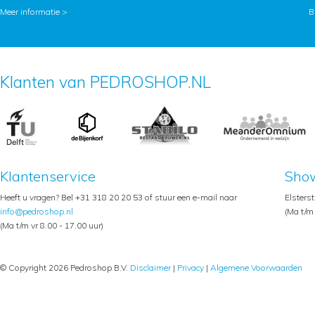
Meer informatie >
B
Klanten van PEDROSHOP.NL
Klantenservice
Sho
Heeft u vragen? Bel +31 318 20 20 53 of stuur een e-mail naar
Elsters
info@pedroshop.nl
(Ma t/m 
(Ma t/m vr 8.00 - 17.00 uur)
© Copyright 2026 Pedroshop B.V.
Disclaimer
|
Privacy
|
Algemene Voorwaarden