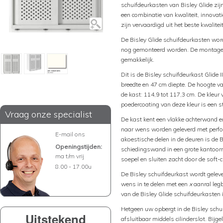
schuifdeurkasten van Bisley Glide zij
een combinatie van kwaliteit, innovat
zijn vervaardigd uit het beste kwalitei
De Bisley Glide schuifdeurkasten wo
nog gemonteerd worden. De montage va
gemakkelijk.
Dit is de Bisley schuifdeurkast Glide
breedte en 47 cm diepte. De hoogte va
de kast: 114,9 tot 117,3 cm. De kleu
poedercoating van deze kleur is een s
Vraag onze specialist
De kast kent een vlakke achterwand e
naar wens worden geleverd met perfora
E-mail ons
akoestische delen in de deuren is de 
Openingstijden:
schiedingswand in een grote kantoorr
ma t/m vrij
soepel en sluiten zacht door de soft-c
8.00 - 17.00u
De Bisley schuifdeurkast wordt geleve
wens in te delen met een
x
aanral leg
van de Bisley Glide schuifdeurkasten i
Hetgeen uw opbergt in de Bisley schui
Uitstekend
afsluitbaar middels cilinderslot. Bijg