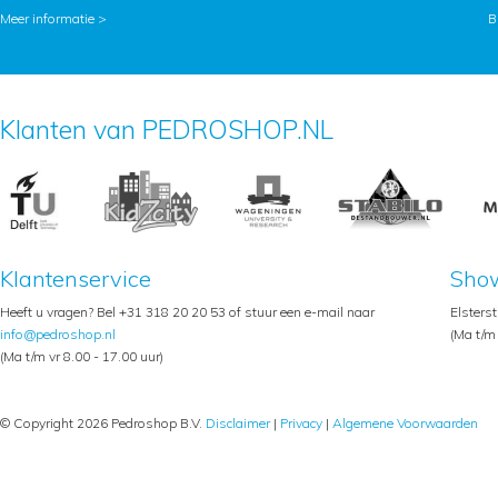
Meer informatie >
B
Klanten van PEDROSHOP.NL
Klantenservice
Sho
Heeft u vragen? Bel +31 318 20 20 53 of stuur een e-mail naar
Elsters
info@pedroshop.nl
(Ma t/m 
(Ma t/m vr 8.00 - 17.00 uur)
© Copyright 2026 Pedroshop B.V.
Disclaimer
|
Privacy
|
Algemene Voorwaarden