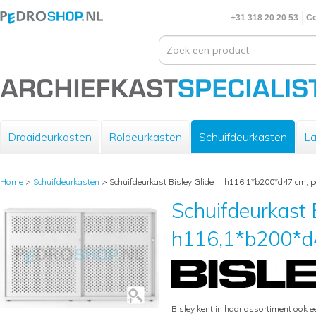
+31 318 20 20 53
Co
Draaideurkasten
Roldeurkasten
Schuifdeurkasten
La
Home
>
Schuifdeurkasten
>
Schuifdeurkast Bisley Glide II, h116,1*b200*d47 cm, pe
Schuifdeurkast B
h116,1*b200*d4
Bisley kent in haar assortiment ook e