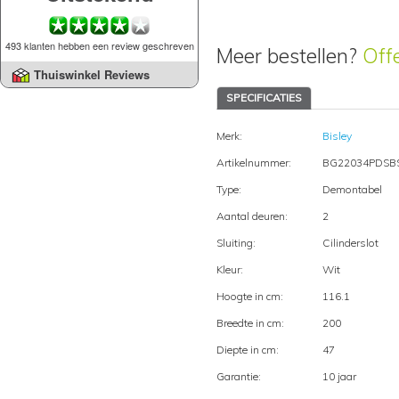
493 klanten hebben een review geschreven
Meer bestellen?
Off
Thuiswinkel Reviews
SPECIFICATIES
Merk:
Bisley
Artikelnummer:
BG22034PDSB
Type:
Demontabel
Aantal deuren:
2
Sluiting:
Cilinderslot
Kleur:
Wit
Hoogte in cm:
116.1
Breedte in cm:
200
Diepte in cm:
47
Garantie:
10 jaar