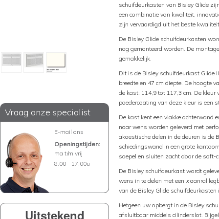
schuifdeurkasten van Bisley Glide zij
een combinatie van kwaliteit, innovat
zijn vervaardigd uit het beste kwalitei
De Bisley Glide schuifdeurkasten wo
nog gemonteerd worden. De montage va
gemakkelijk.
Dit is de Bisley schuifdeurkast Glide
breedte en 47 cm diepte. De hoogte va
de kast: 114,9 tot 117,3 cm. De kleu
poedercoating van deze kleur is een s
Vraag onze specialist
De kast kent een vlakke achterwand e
naar wens worden geleverd met perfora
E-mail ons
akoestische delen in de deuren is de 
Openingstijden:
schiedingswand in een grote kantoorr
ma t/m vrij
soepel en sluiten zacht door de soft-c
8.00 - 17.00u
De Bisley schuifdeurkast wordt geleve
wens in te delen met een
x
aanral leg
van de Bisley Glide schuifdeurkasten i
Hetgeen uw opbergt in de Bisley schui
Uitstekend
afsluitbaar middels cilinderslot. Bijg