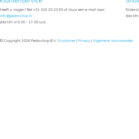
Klantenservice
Sho
Heeft u vragen? Bel +31 318 20 20 53 of stuur een e-mail naar
Elsters
info@pedroshop.nl
(Ma t/m 
(Ma t/m vr 8.00 - 17.00 uur)
© Copyright 2026 Pedroshop B.V.
Disclaimer
|
Privacy
|
Algemene Voorwaarden