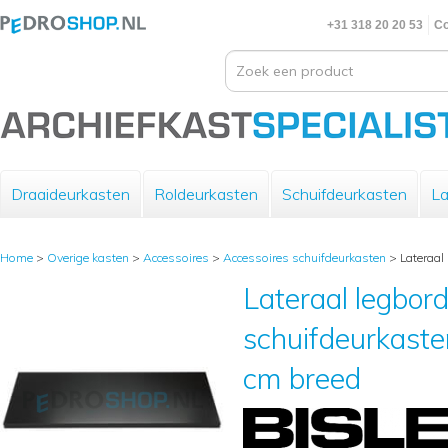
+31 318 20 20 53
Co
Draaideurkasten
Roldeurkasten
Schuifdeurkasten
La
Home
>
Overige kasten
>
Accessoires
>
Accessoires schuifdeurkasten
>
Lateraal
Lateraal legbord
schuifdeurkaste
cm breed