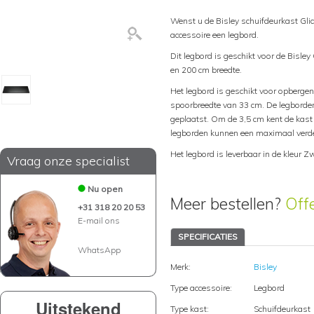
Wenst u de Bisley schuifdeurkast Glid
accessoire een legbord.
Dit legbord is geschikt voor de Bisle
en 200 cm breedte.
Het legbord is geschikt voor opberg
spoorbreedte van 33 cm. De legborde
geplaatst. Om de 3,5 cm kent de kast
legborden kunnen een maximaal verde
Het legbord is leverbaar in de kleur 
Vraag onze specialist
Nu open
Meer bestellen?
Off
+31 318 20 20 53
E-mail ons
SPECIFICATIES
WhatsApp
Merk:
Bisley
Type accessoire:
Legbord
Uitstekend
Type kast:
Schuifdeurkast