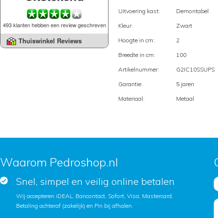
Uitvoering kast:
Demontabel
493 klanten hebben een review geschreven
Kleur:
Zwart
Thuiswinkel Reviews
Hoogte in cm:
2
Breedte in cm:
100
Artikelnummer:
G2IC10SSUPS
Garantie:
5 jaren
Materiaal:
Metaal
Waarom Pedroshop.nl
Snel, simpel en veilig online betalen
Wij accepteren iDEAL, Bancontact, Sofort, Visa, Mastercard,
Betaling achteraf (zakelijk) en Pin bij afhalen.