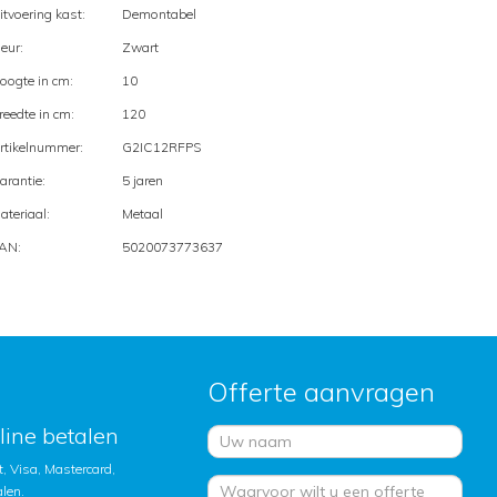
itvoering kast:
Demontabel
leur:
Zwart
oogte in cm:
10
reedte in cm:
120
rtikelnummer:
G2IC12RFPS
arantie:
5 jaren
ateriaal:
Metaal
AN:
5020073773637
Offerte aanvragen
nline betalen
, Visa, Mastercard,
alen.