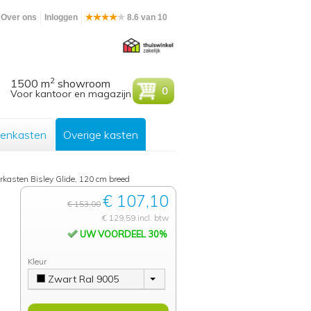
Over ons
Inloggen
8.6 van 10
2
1500 m
showroom
0
Voor kantoor en magazijn
enkasten
Overige kasten
kasten Bisley Glide, 120 cm breed
€ 107,10
€ 153,00
€ 129,59 incl. btw
UW VOORDEEL 30%
Kleur
Zwart Ral 9005