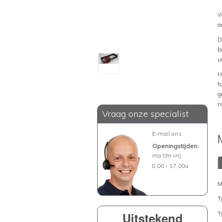
W
a
D
b
u
H
f
g
n
Vraag onze specialist
E-mail ons
Openingstijden:
ma t/m vrij
8.00 - 17.00u
M
T
Uitstekend
T