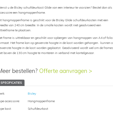
enst u de Bisley schuifdeurkast Glide van een interieur te voorzien? Bestel dan als
ccessoire een hangmappenframe.
it hangmappenframe is geschikt voor de Bisley Glide schuifdeurkasten met een
reedte van 240 cm breedte. In de smalle kasten wordt niet geadviseerd een
ittrekframe te plaatsen.
et frame is uittrekbaar en geschikt voor opbergen van hangmappen van A4 of folio
ormaat. Het frame kan op gewenste hoogte in de kast worden gehangen. kunnen 
ewenste hoogte in de kast worden geplaatst. Geadviseerd wordt wel om de frame
iet boven de 130 cm hoogte te monteren in verband met kantelgevaar.
Meer bestellen?
Offerte aanvragen >
SPECIFICATIES
erk:
Bisley
ype accessoire:
Hangmappenframe
ype kast:
Schuifdeurkast