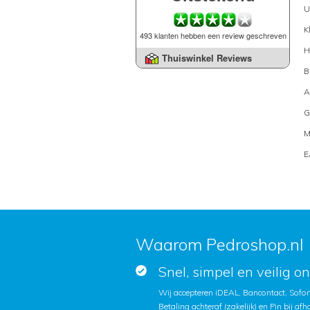
U
K
493 klanten hebben een review geschreven
H
Thuiswinkel Reviews
B
A
G
M
E
Waarom Pedroshop.nl
Snel, simpel en veilig o
Wij accepteren iDEAL, Bancontact, Sofort
Betaling achteraf (zakelijk) en Pin bij afh