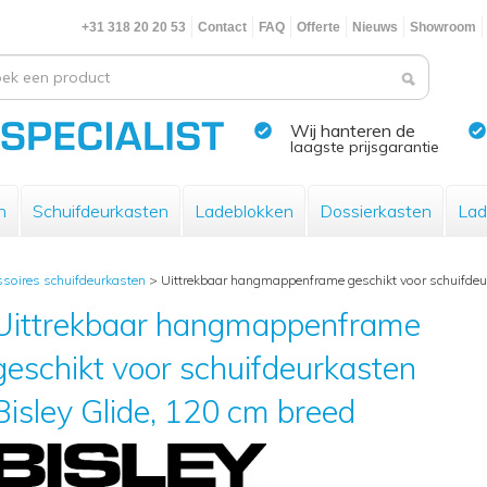
+31 318 20 20 53
Contact
FAQ
Offerte
Nieuws
Showroom
Wij hanteren de
laagste prijsgarantie
n
Schuifdeurkasten
Ladeblokken
Dossierkasten
Lad
ssoires schuifdeurkasten
>
Uittrekbaar hangmappenframe geschikt voor schuifdeur
Uittrekbaar hangmappenframe
geschikt voor schuifdeurkasten
Bisley Glide, 120 cm breed