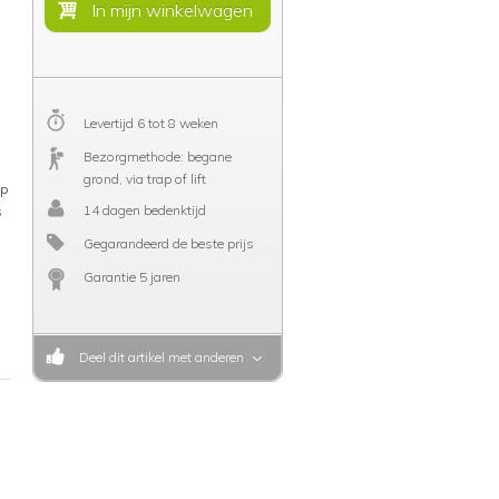
Levertijd 6 tot 8 weken
Bezorgmethode: begane
grond, via trap of lift
op
14 dagen bedenktijd
s
Gegarandeerd de beste prijs
Garantie 5 jaren
Deel dit artikel met anderen