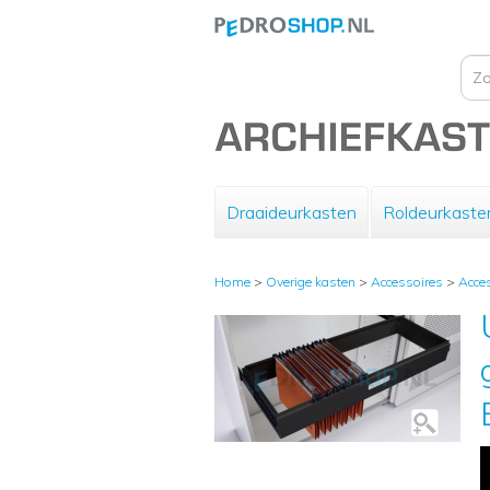
Draaideurkasten
Roldeurkaste
Home
>
Overige kasten
>
Accessoires
>
Acce