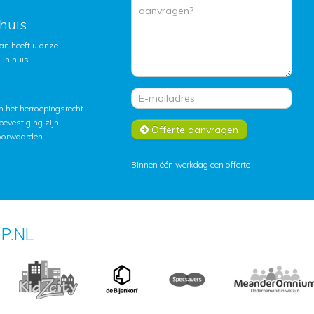
huis
an heeft u onze
in huis.
 het herroepingsrecht
lbevestiging zijn
Offerte aanvragen
oorwaarden
.
Binnen één werkdag een offerte
P.NL