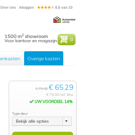
Over ons
Inloggen
8.6 van 10
2
1500 m
showroom
0
Voor kantoor en magazijn
enkasten
Overige kasten
€ 65,29
€ 75,08
€ 79,00 incl. btw
UW VOORDEEL 14%
Type deur
Bekijk alle opties