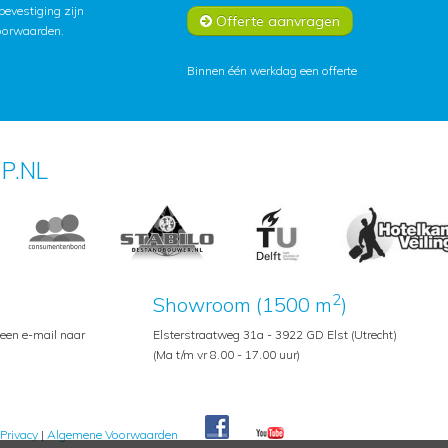
lbevestiging zijn
Offerte aanvragen
oorwaarden
.
Binnen één werkdag een offerte
P.NL
2
Showroom (1500 m
)
 een e-mail naar
Elsterstraatweg 31a - 3922 GD Elst (Utrecht)
(Ma t/m vr 8.00 - 17.00 uur)
Privacy
|
Algemene Voorwaarden
Pedroshop