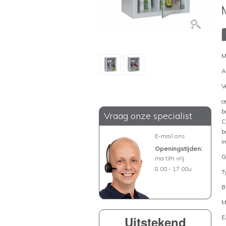
M
A
V
c
b
Vraag onze specialist
C
b
E-mail ons
I
Openingstijden:
G
ma t/m vrij
8.00 - 17.00u
T
B
M
Uitstekend
E