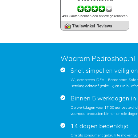
493 klanten hebben een review geschreven
Thuiswinkel Reviews
Waarom Pedroshop.nl
Snel, simpel en veilig o
Wij accepteren iDEAL, Bancontact, Sofort
Betaling achteraf (zakelijk) en Pin bij afh
Binnen 5 werkdagen in 
Op werkdagen voor 17.00 uur besteld, d
voorraad producten binnen enkele dagen 
14 dagen bedenktijd
Om als consument gebruik te maken van