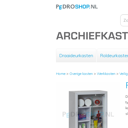
Draaideurkasten
Roldeurkaste
Home
>
Overige kasten
>
Werkkasten
>
Veili
D
t
k
s