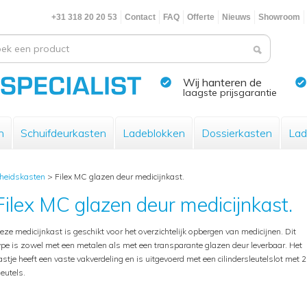
+31 318 20 20 53
Contact
FAQ
Offerte
Nieuws
Showroom
Wij hanteren de
laagste prijsgarantie
n
Schuifdeurkasten
Ladeblokken
Dossierkasten
Lad
gheidskasten
>
Filex MC glazen deur medicijnkast.
Filex MC glazen deur medicijnkast.
eze medicijnkast is geschikt voor het overzichtelijk opbergen van medicijnen. Dit
ype is zowel met een metalen als met een transparante glazen deur leverbaar. Het
astje heeft een vaste vakverdeling en is uitgevoerd met een cilindersleutelslot met 2
leutels.