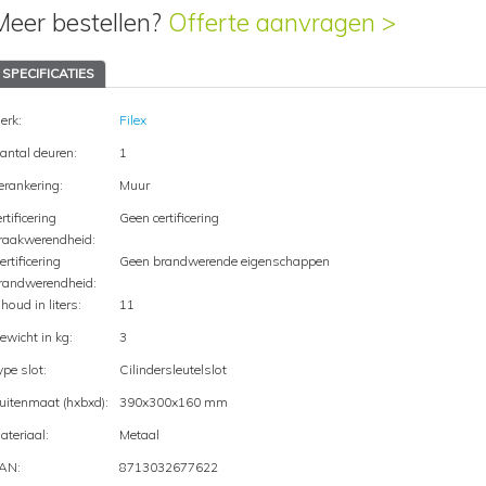
Meer bestellen?
Offerte aanvragen >
SPECIFICATIES
erk:
Filex
antal deuren:
1
erankering:
Muur
ertificering
Geen certificering
raakwerendheid:
ertificering
Geen brandwerende eigenschappen
randwerendheid:
nhoud in liters:
11
ewicht in kg:
3
ype slot:
Cilindersleutelslot
uitenmaat (hxbxd):
390x300x160 mm
ateriaal:
Metaal
AN:
8713032677622