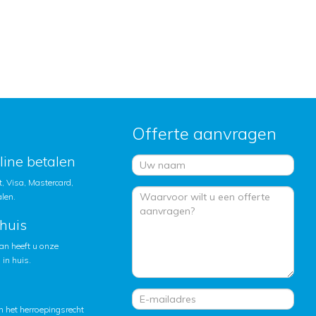
Offerte aanvragen
nline betalen
, Visa, Mastercard,
alen.
huis
an heeft u onze
in huis.
 het herroepingsrecht