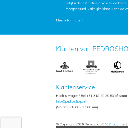
volgt u de instructies op die bij de beste
meegestuurd. Zakelijke klant?
Lees de v
Meer informatie >
Klanten van PEDROSHO
Klantenservice
Heeft u vragen? Bel +31 318 20 20 53 of stuur
info@pedroshop.nl
(Ma t/m vr 8.00 - 17.00 uur)
© Copyright 2026 Pedroshop B.V.
Disclaimer
|